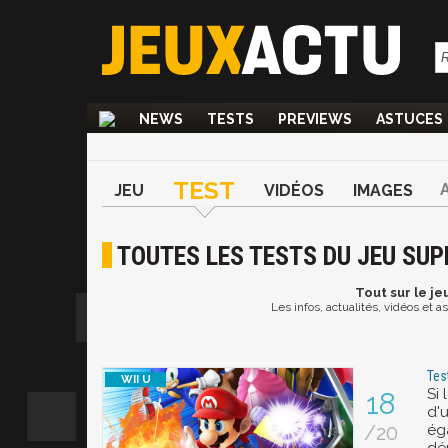
NEWS
TESTS
PREVIEWS
ASTUCES
TEST
JEU
VIDÉOS
IMAGES
TOUTES LES TESTS DU JEU SUP
Tout
sur le je
Les infos, actualités, vidéos et 
Tes
Si
18
d'u
/20
ég