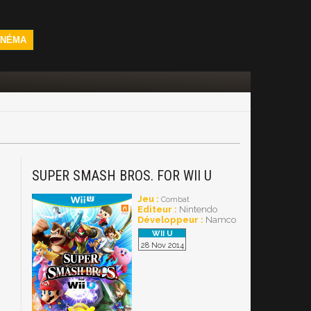
INÉMA
SUPER SMASH BROS. FOR WII U
Jeu :
Combat
Editeur :
Nintendo
Développeur :
Namco
28 Nov 2014