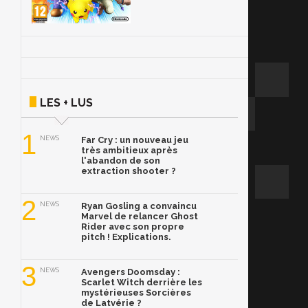
LES + LUS
1
NEWS
Far Cry : un nouveau jeu
très ambitieux après
l'abandon de son
extraction shooter ?
2
NEWS
Ryan Gosling a convaincu
Marvel de relancer Ghost
Rider avec son propre
pitch ! Explications.
3
NEWS
Avengers Doomsday :
Scarlet Witch derrière les
mystérieuses Sorcières
de Latvérie ?