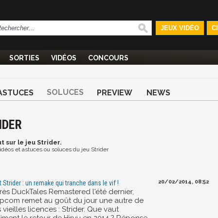
JEUX VIDÉO
C
SORTIES
VIDÉOS
CONCOURS
SOLUCES
ASTUCES
PREVIEW
NEWS
IDER
ut
sur le jeu Strider.
vidéos et astuces ou soluces du jeu Strider
20/02/2014, 08:52
t Strider : un remake qui tranche dans le vif !
rès DuckTales Remastered l'été dernier,
pcom remet au goût du jour une autre de
 vieilles licences : Strider. Que vaut