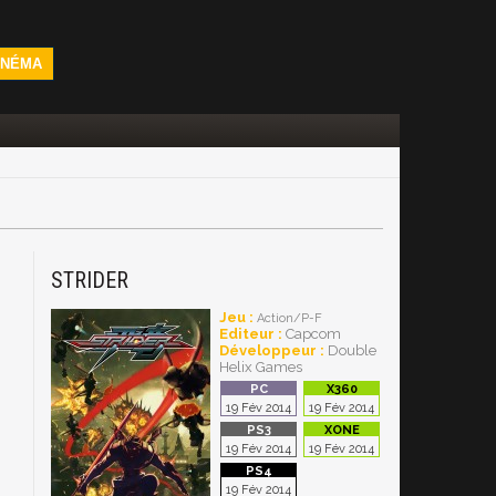
INÉMA
STRIDER
Jeu :
Action/P-F
Editeur :
Capcom
Développeur :
Double
Helix Games
19 Fév 2014
19 Fév 2014
19 Fév 2014
19 Fév 2014
19 Fév 2014