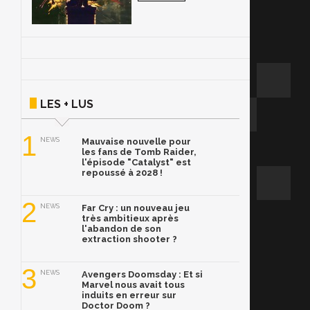
LES + LUS
1
NEWS
Mauvaise nouvelle pour
les fans de Tomb Raider,
l'épisode "Catalyst" est
repoussé à 2028 !
2
NEWS
Far Cry : un nouveau jeu
très ambitieux après
l'abandon de son
extraction shooter ?
3
NEWS
Avengers Doomsday : Et si
Marvel nous avait tous
induits en erreur sur
Doctor Doom ?