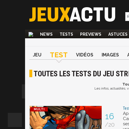
NEWS
TESTS
PREVIEWS
ASTUCES
TEST
JEU
VIDÉOS
IMAGES
TOUTES LES TESTS DU JEU STR
To
Les infos, actualités, 
Tes
Ap
16
Ca
/20
ses