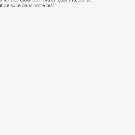
aiment le retour de Hiryu en 2014 ? Réponse
t de suite dans notre test.