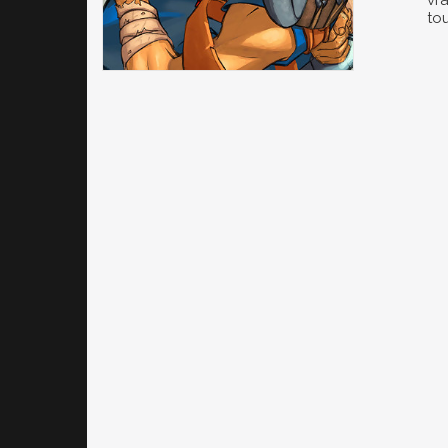
vr
tou