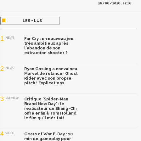
26/06/2026, 21:16
LES + LUS
1
NEWS
Far Cry : un nouveau jeu
très ambitieux après
l'abandon de son
extraction shooter ?
2
NEWS
Ryan Gosling a convaincu
Marvel de relancer Ghost
Rider avec son propre
pitch ! Explications.
3
PREVIEW
Critique 'Spider-Man
Brand New Day' : le
réalisateur de Shang-Chi
offre enfin à Tom Holland
le film qu’il méritait
4
VIDÉO
Gears of War E-Day : 10
min de gameplay pour