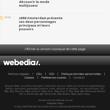
découvrir le mode
multijoueur
5
NEWS
1666 Amsterdam présente
ses deux personnages
principaux et leurs
pouvoirs
Afficher la version classique de cette page
Mentions légales
|
CGU
|
CGV
|
Politique données personnelles
|
Cookies
|
Préférences cookies
|
Contacts
Depuis 2004, JeuxActu décrypte l'actualité du jeu vidéo sur toutes les plateformes.
Sorties, previews, gameplay, trailers, tests, astuces et soluces... on vous dit tout ! PC,
PS5, PS4, PS4 Pro, Xbox series X, Xbox One, Xbox One X, PS3, Xbox 360, Nintendo Switch,
Wii U, Nintendo 3DS, Nintendo 2DS, Stadia, Xbox Game Pass...
Jeuxactu.com est édité par
Webedia
Réalisation Vitalyn
© 2004-2026 Webedia. Tous droits réservés. Reproduction interdite sans autorisation.