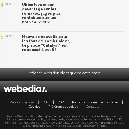
4
NEWS
Ubisoft va miser
davantage sur les
remakes, jugés plus
rentables que les
nouveaux jeux
5
NEWS
Mauvaise nouvelle pour
les fans de Tomb Raider,
l'épisode "Catalyst" est
repoussé à 2028 !
Afficher la version classique de cette page
Mentions légales
|
CGU
|
CGV
|
Politique données personnelles
|
Cookies
|
Préférences cookies
|
Contacts
Depuis 2004, JeuxActu décrypte l'actualité du jeu vidéo sur toutes les plateformes.
Sorties, previews, gameplay, trailers, tests, astuces et soluces... on vous dit tout ! PC,
PS5, PS4, PS4 Pro, Xbox series X, Xbox One, Xbox One X, PS3, Xbox 360, Nintendo Switch,
Wii U, Nintendo 3DS, Nintendo 2DS, Stadia, Xbox Game Pass...