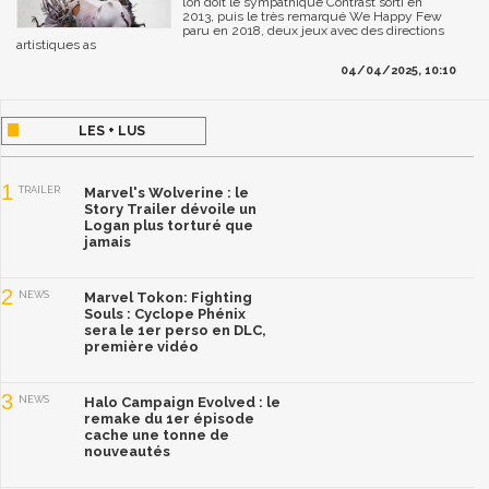
l’on doit le sympathique Contrast sorti en
2013, puis le très remarqué We Happy Few
paru en 2018, deux jeux avec des directions
artistiques as
04/04/2025, 10:10
LES + LUS
1
TRAILER
Marvel's Wolverine : le
Story Trailer dévoile un
Logan plus torturé que
jamais
2
NEWS
Marvel Tokon: Fighting
Souls : Cyclope Phénix
sera le 1er perso en DLC,
première vidéo
3
NEWS
Halo Campaign Evolved : le
remake du 1er épisode
cache une tonne de
nouveautés