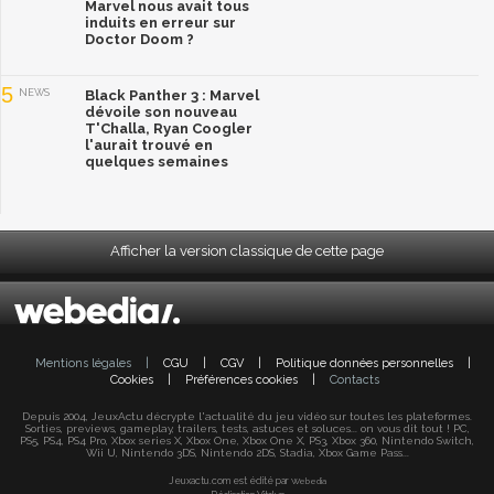
Marvel nous avait tous
induits en erreur sur
Doctor Doom ?
5
NEWS
Black Panther 3 : Marvel
dévoile son nouveau
T'Challa, Ryan Coogler
l'aurait trouvé en
quelques semaines
Afficher la version classique de cette page
Mentions légales
|
CGU
|
CGV
|
Politique données personnelles
|
Cookies
|
Préférences cookies
|
Contacts
Depuis 2004, JeuxActu décrypte l'actualité du jeu vidéo sur toutes les plateformes.
Sorties, previews, gameplay, trailers, tests, astuces et soluces... on vous dit tout ! PC,
PS5, PS4, PS4 Pro, Xbox series X, Xbox One, Xbox One X, PS3, Xbox 360, Nintendo Switch,
Wii U, Nintendo 3DS, Nintendo 2DS, Stadia, Xbox Game Pass...
Jeuxactu.com est édité par
Webedia