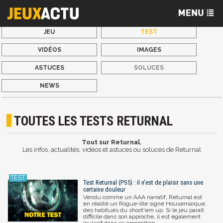
JEU
TEST
VIDÉOS
IMAGES
ASTUCES
SOLUCES
NEWS
TOUTES LES TESTS RETURNAL
Tout sur Returnal.
Les infos, actualités, vidéos et astuces ou soluces de Returnal
Test Returnal (PS5) : il n'est de plaisir sans une
certaine douleur
Vendu comme un AAA narratif, Returnal est
en réalité un Rogue-lite signé Housemarque,
des habitués du shoot'em up. Si le jeu paraît
difficile dans son approche, il est également
jouissif dans sa proposition.