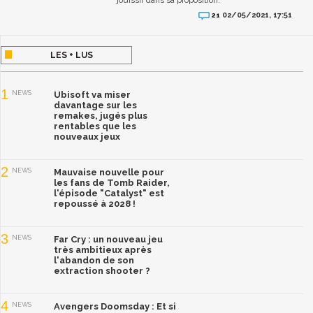
02/05/2021, 17:51
21
LES + LUS
1
NEWS
Ubisoft va miser
davantage sur les
remakes, jugés plus
rentables que les
nouveaux jeux
2
NEWS
Mauvaise nouvelle pour
les fans de Tomb Raider,
l'épisode "Catalyst" est
repoussé à 2028 !
3
NEWS
Far Cry : un nouveau jeu
très ambitieux après
l'abandon de son
extraction shooter ?
4
NEWS
Avengers Doomsday : Et si