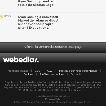
Ryan Gosling prend le
relais de Nicolas Cage
5
NEWS
Ryan Gosling a convaincu
Marvel de relancer Ghost
Rider avec son propre
pitch ! Explications.
Afficher la version classique de cette page
Mentions légales
|
CGU
|
CGV
|
Politique données personnelles
|
Cookies
|
Préférences cookies
|
Contacts
Depuis 2004, JeuxActu décrypte l'actualité du jeu vidéo sur toutes les plateformes.
Sorties, previews, gameplay, trailers, tests, astuces et soluces... on vous dit tout ! PC,
PS5, PS4, PS4 Pro, Xbox series X, Xbox One, Xbox One X, PS3, Xbox 360, Nintendo Switch,
Wii U, Nintendo 3DS, Nintendo 2DS, Stadia, Xbox Game Pass...
Jeuxactu.com est édité par
Webedia
Réalisation Vitalyn
© 2004-2026 Webedia. Tous droits réservés. Reproduction interdite sans autorisation.