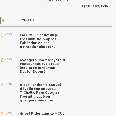
24/11/2022, 15:16
LES + LUS
1
NEWS
Far Cry : un nouveau jeu
très ambitieux après
l'abandon de son
extraction shooter ?
2
NEWS
Avengers Doomsday : Et si
Marvel nous avait tous
induits en erreur sur
Doctor Doom ?
3
NEWS
Black Panther 3 : Marvel
dévoile son nouveau
T'Challa, Ryan Coogler
l'aurait trouvé en
quelques semaines
4
NEWS
Ghost Rider dans le MCU :