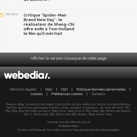
5
PREVIEW
Critique 'Spider-Man
Brand New Day' : le
réalisateur de Shang-Chi
offre enfin à Tom Holland
le film qu’il méritait
Afficher la version classique de cette page
Mentions légales
|
CGU
|
CGV
|
Politique données personnelles
|
Cookies
|
Préférences cookies
|
Contacts
Depuis 2004, JeuxActu décrypte l'actualité du jeu vidéo sur toutes les plateformes.
Sorties, previews, gameplay, trailers, tests, astuces et soluces... on vous dit tout ! PC,
PS5, PS4, PS4 Pro, Xbox series X, Xbox One, Xbox One X, PS3, Xbox 360, Nintendo Switch,
Wii U, Nintendo 3DS, Nintendo 2DS, Stadia, Xbox Game Pass...
Jeuxactu.com est édité par
Webedia
Réalisation Vitalyn
© 2004-2026 Webedia. Tous droits réservés. Reproduction interdite sans autorisation.