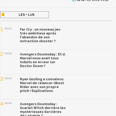
LES + LUS
1
NEWS
Far Cry : un nouveau jeu
très ambitieux après
l'abandon de son
extraction shooter ?
2
NEWS
Avengers Doomsday : Et si
Marvel nous avait tous
induits en erreur sur
Doctor Doom ?
3
NEWS
Ryan Gosling a convaincu
Marvel de relancer Ghost
Rider avec son propre
pitch ! Explications.
4
NEWS
Avengers Doomsday :
Scarlet Witch derrière les
mystérieuses Sorcières
de Latvérie ?