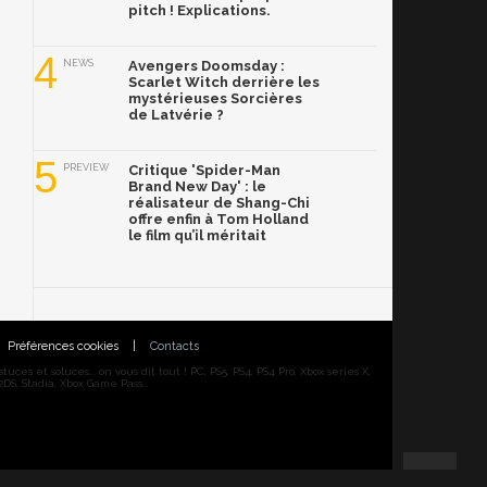
pitch ! Explications.
4
NEWS
Avengers Doomsday :
Scarlet Witch derrière les
mystérieuses Sorcières
de Latvérie ?
5
PREVIEW
Critique 'Spider-Man
Brand New Day' : le
réalisateur de Shang-Chi
offre enfin à Tom Holland
le film qu’il méritait
Préférences cookies
|
Contacts
ces et soluces... on vous dit tout ! PC, PS5, PS4, PS4 Pro, Xbox series X,
DS, Stadia, Xbox Game Pass...