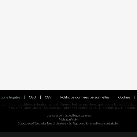
tions légales
|
CGU
|
CGV
|
Politique données personnelles
|
Cookies
|
alité du jeu vidéo sur toutes les plateformes. Sorties, previews, gameplay, trailers, tests, astu
Xbox One, Xbox One X, PS3, Xbox 360, Nintendo Switch, Wii U, Nintendo 3DS, Nintendo 2
Jeuxactu.com est édité par
Webedia
Réalisation Vitalyn
© 2004-2026 Webedia. Tous droits réservés. Reproduction interdite sans autorisation.