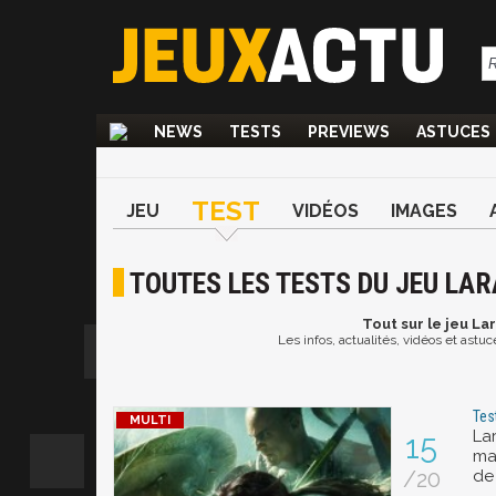
NEWS
TESTS
PREVIEWS
ASTUCES
TEST
JEU
VIDÉOS
IMAGES
TOUTES LES TESTS DU JEU LAR
Tout
sur le jeu La
Les infos, actualités, vidéos et astu
Tes
La
15
ma
/20
de 