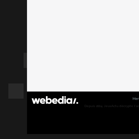
Men
Depuis 2004, JeuxActu décrypte l'actu