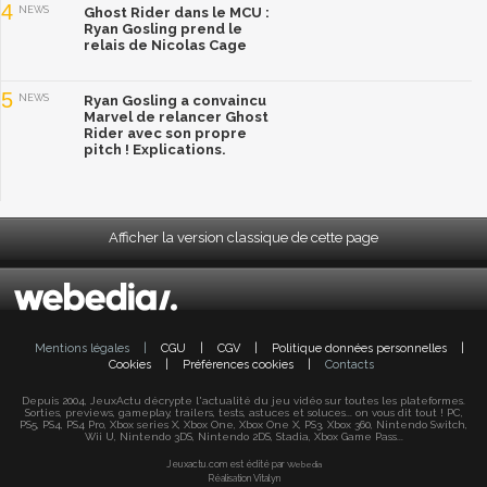
4
NEWS
Ghost Rider dans le MCU :
Ryan Gosling prend le
relais de Nicolas Cage
5
NEWS
Ryan Gosling a convaincu
Marvel de relancer Ghost
Rider avec son propre
pitch ! Explications.
Afficher la version classique de cette page
Mentions légales
|
CGU
|
CGV
|
Politique données personnelles
|
Cookies
|
Préférences cookies
|
Contacts
Depuis 2004, JeuxActu décrypte l'actualité du jeu vidéo sur toutes les plateformes.
Sorties, previews, gameplay, trailers, tests, astuces et soluces... on vous dit tout ! PC,
PS5, PS4, PS4 Pro, Xbox series X, Xbox One, Xbox One X, PS3, Xbox 360, Nintendo Switch,
Wii U, Nintendo 3DS, Nintendo 2DS, Stadia, Xbox Game Pass...
Jeuxactu.com est édité par
Webedia
Réalisation Vitalyn