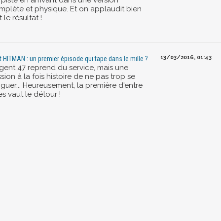
 piste en arrivant dans une version
mplète et physique. Et on applaudit bien
t le résultat !
13/03/2016, 01:43
t HITMAN : un premier épisode qui tape dans le mille ?
agent 47 reprend du service, mais une
sion à la fois histoire de ne pas trop se
iguer... Heureusement, la première d'entre
es vaut le détour !