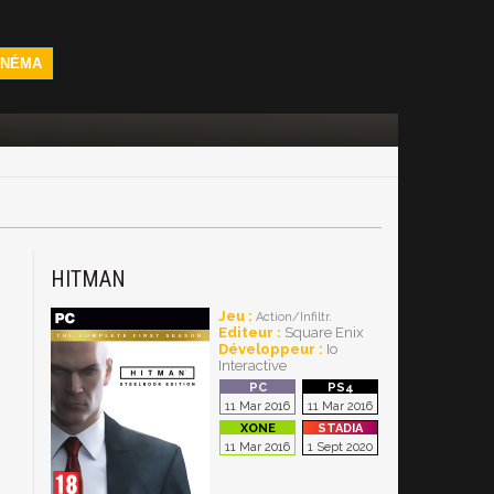
INÉMA
HITMAN
Jeu :
Action/Infiltr.
Editeur :
Square Enix
Développeur :
Io
Interactive
11 Mar 2016
11 Mar 2016
11 Mar 2016
1 Sept 2020