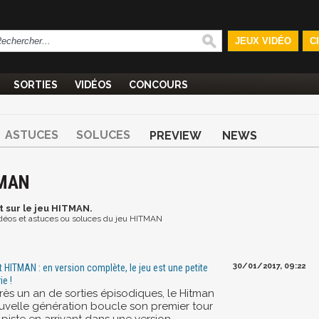
JEUX VIDÉO
C
SORTIES
VIDÉOS
CONCOURS
ASTUCES
SOLUCES
PREVIEW
NEWS
TMAN
t
sur le jeu HITMAN.
vidéos et astuces ou soluces du jeu HITMAN
30/01/2017, 09:22
t HITMAN : en version complète, le jeu est une petite
ie !
rès un an de sorties épisodiques, le Hitman
uvelle génération boucle son premier tour