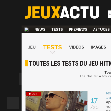
NEWS
TESTS
PREVIEWS
ASTUCES
TESTS
JEU
VIDÉOS
IMAGES
TOUTES LES TESTS DU JEU HI
Tou
Les infos, actualités, 
Tes
tuer
17
Ap
/20
no