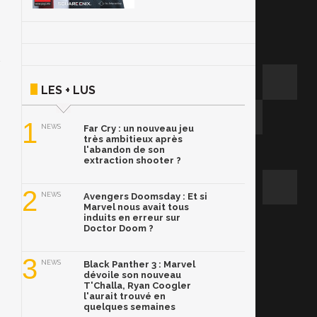
LES + LUS
1
NEWS
Far Cry : un nouveau jeu
très ambitieux après
l'abandon de son
extraction shooter ?
2
NEWS
Avengers Doomsday : Et si
Marvel nous avait tous
induits en erreur sur
Doctor Doom ?
3
NEWS
Black Panther 3 : Marvel
dévoile son nouveau
T'Challa, Ryan Coogler
l'aurait trouvé en
quelques semaines