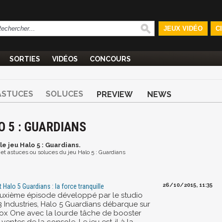
JEUX VIDÉO
C
SORTIES
VIDÉOS
CONCOURS
ASTUCES
SOLUCES
PREVIEW
NEWS
O 5 : GUARDIANS
le jeu Halo 5 : Guardians.
s et astuces ou soluces du jeu Halo 5 : Guardians
26/10/2015, 11:35
t Halo 5 Guardians : la force tranquille
uxième épisode développé par le studio
3 Industries, Halo 5 Guardians débarque sur
ox One avec la lourde tâche de booster