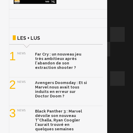
LES + LUS
1
NEWS
Far Cry : un nouveau jeu
très ambitieux après
l'abandon de son
extraction shooter ?
2
NEWS
Avengers Doomsday : Et si
Marvel nous avait tous
induits en erreur sur
Doctor Doom ?
3
NEWS
Black Panther 3 : Marvel
dévoile son nouveau
T'Challa, Ryan Coogler
l'aurait trouvé en
quelques semaines