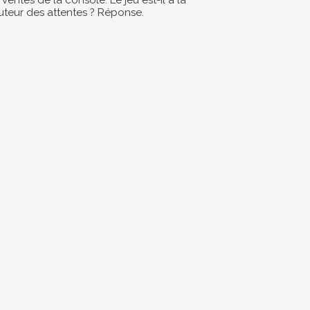
 ventes de la console. Le jeu est-il à la
uteur des attentes ? Réponse.