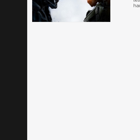
les
ha