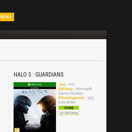
INÉMA
HALO 5 : GUARDIANS
Jeu :
FPS
Editeur :
Microsoft
Game Studios
Développeur :
343
Industries
27 Oct 2015