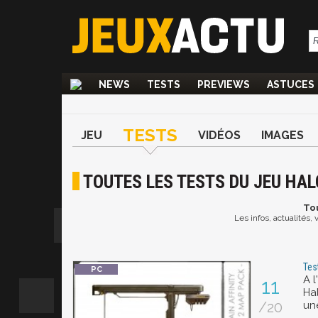
NEWS
TESTS
PREVIEWS
ASTUCES
TESTS
JEU
VIDÉOS
IMAGES
TOUTES LES TESTS DU JEU HAL
To
Les infos, actualités,
Tes
A l
11
Hal
/20
une