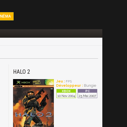
INÉMA
HALO 2
Jeu :
FPS
Développeur :
Bungie
10 Nov 2004
25 Mai 2007