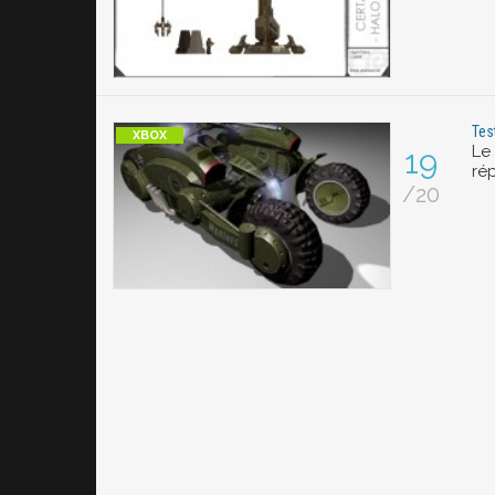
Tes
Le 
19
ré
/20