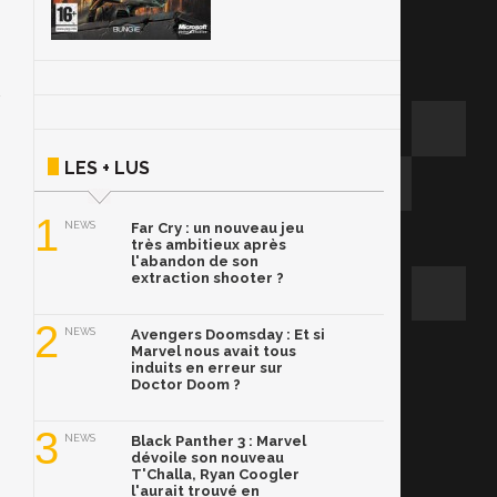
LES + LUS
1
NEWS
Far Cry : un nouveau jeu
très ambitieux après
l'abandon de son
extraction shooter ?
2
NEWS
Avengers Doomsday : Et si
Marvel nous avait tous
induits en erreur sur
Doctor Doom ?
3
NEWS
Black Panther 3 : Marvel
dévoile son nouveau
T'Challa, Ryan Coogler
l'aurait trouvé en