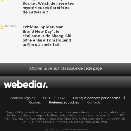
Scarlet Witch derrière les
mystérieuses Sorcières
de Latvérie ?
5
PREVIEW
Critique 'Spider-Man
Brand New Day' : le
réalisateur de Shang-Chi
offre enfin à Tom Holland
le film qu’il méritait
Afficher la version classique de cette page
Mentions légales
|
CGU
|
CGV
|
Politique données personnelles
|
Cookies
|
Préférences cookies
|
Contacts
Depuis 2004, JeuxActu décrypte l'actualité du jeu vidéo sur toutes les plateformes.
Sorties, previews, gameplay, trailers, tests, astuces et soluces... on vous dit tout ! PC,
PS5, PS4, PS4 Pro, Xbox series X, Xbox One, Xbox One X, PS3, Xbox 360, Nintendo Switch,
Wii U, Nintendo 3DS, Nintendo 2DS, Stadia, Xbox Game Pass...
Jeuxactu.com est édité par
Webedia