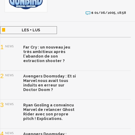
01/06/2005, 18:58
6
LES + LUS
1
NEWS
Far Cry : un nouveau jeu
très ambitieux après
l'abandon de son
extraction shooter ?
2
NEWS
Avengers Doomsday : Et si
Marvel nous avait tous
induits en erreur sur
Doctor Doom ?
3
NEWS
Ryan Gosling a convaincu
Marvel de relancer Ghost
Rider avec son propre
pitch ! Explications.
4
NEWS
Avengers Doomsday :