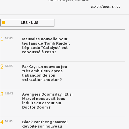
25/09/2025, 15:00
LES + LUS
1
NEWS
Mauvaise nouvelle pour
les fans de Tomb Raider,
l'épisode "Catalyst" est
repoussé à 2028 !
2
NEWS
Far Cry : un nouveau jeu
très ambitieux après
l'abandon de son
extraction shooter ?
3
NEWS
Avengers Doomsday : Et si
Marvel nous avait tous
induits en erreur sur
Doctor Doom ?
4
NEWS
Black Panther 3 : Marvel
dévoile son nouveau