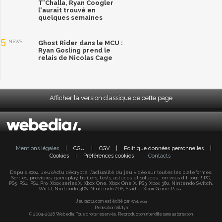
T'Challa, Ryan Coogler
l'aurait trouvé en
quelques semaines
5
NEWS
Ghost Rider dans le MCU :
Ryan Gosling prend le
relais de Nicolas Cage
Afficher la version classique de cette page
Mentions légales
|
CGU
|
CGV
|
Politique données personnelles
|
Cookies
|
Préférences cookies
|
Contacts
Depuis 2004, JeuxActu décrypte l'actualité du jeu vidéo sur toutes les plateformes.
Sorties, previews, gameplay, trailers, tests, astuces et soluces... on vous dit tout ! PC,
PS5, PS4, PS4 Pro, Xbox series X, Xbox One, Xbox One X, PS3, Xbox 360, Nintendo Switch,
Wii U, Nintendo 3DS, Nintendo 2DS, Stadia, Xbox Game Pass...
Jeuxactu.com est édité par
Webedia
Réalisation Vitalyn
© 2004-2026 Webedia. Tous droits réservés. Reproduction interdite sans autorisation.