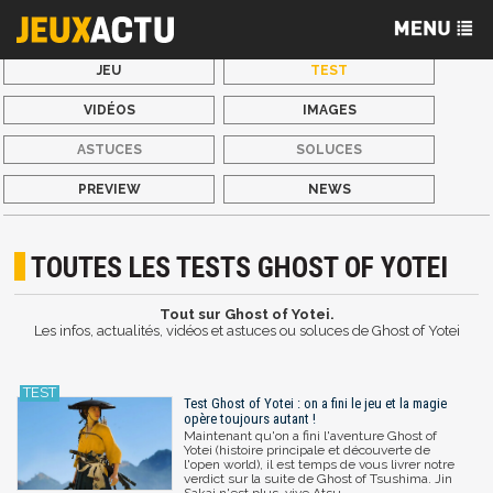
JEU
TEST
VIDÉOS
IMAGES
ASTUCES
SOLUCES
PREVIEW
NEWS
TOUTES LES TESTS GHOST OF YOTEI
Tout sur Ghost of Yotei.
Les infos, actualités, vidéos et astuces ou soluces de Ghost of Yotei
Test Ghost of Yotei : on a fini le jeu et la magie
opère toujours autant !
Maintenant qu'on a fini l'aventure Ghost of
Yotei (histoire principale et découverte de
l'open world), il est temps de vous livrer notre
verdict sur la suite de Ghost of Tsushima. Jin
Sakai n'est plus, vive Atsu.