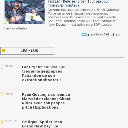
Test Earth Defense Force 4.1 : un jeu pour
misérables insectes ?
Comme beaucoup de licences, Earth Defense
Force se lance à l'assaut des nouvelles
consoles avec le remaster d'un vieil épisode.
Car Earth Defense Force 4.1 : The Shadow of
New Despair n'est autre que EDF 2025 en
haute définition.
22/02/2016, 15:42
3
LES + LUS
1
NEWS
Far Cry : un nouveau jeu
très ambitieux après
l'abandon de son
extraction shooter ?
2
NEWS
Ryan Gosling a convaincu
Marvel de relancer Ghost
Rider avec son propre
pitch ! Explications.
3
PREVIEW
Critique 'Spider-Man
Brand New Day' : le