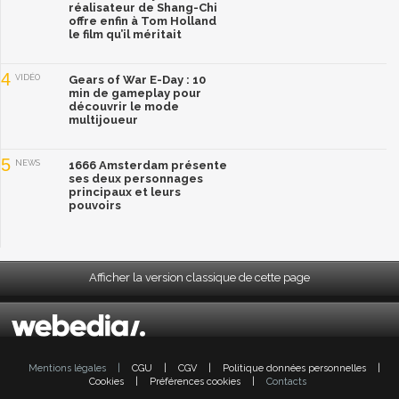
réalisateur de Shang-Chi
offre enfin à Tom Holland
le film qu’il méritait
4
VIDÉO
Gears of War E-Day : 10
min de gameplay pour
découvrir le mode
multijoueur
5
NEWS
1666 Amsterdam présente
ses deux personnages
principaux et leurs
pouvoirs
Afficher la version classique de cette page
Mentions légales
|
CGU
|
CGV
|
Politique données personnelles
|
Cookies
|
Préférences cookies
|
Contacts