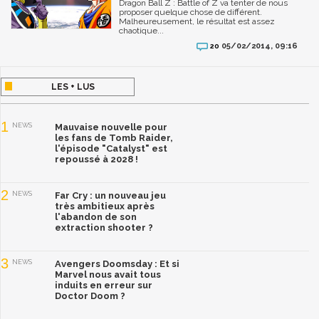
Dragon Ball Z : Battle of Z va tenter de nous
proposer quelque chose de différent.
Malheureusement, le résultat est assez
chaotique...
05/02/2014, 09:16
20
LES + LUS
1
NEWS
Mauvaise nouvelle pour
les fans de Tomb Raider,
l'épisode "Catalyst" est
repoussé à 2028 !
2
NEWS
Far Cry : un nouveau jeu
très ambitieux après
l'abandon de son
extraction shooter ?
3
NEWS
Avengers Doomsday : Et si
Marvel nous avait tous
induits en erreur sur
Doctor Doom ?