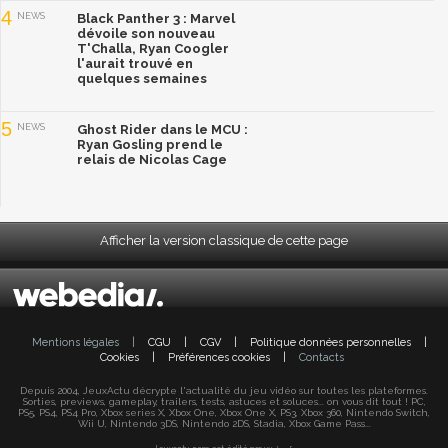
4
NEWS
Black Panther 3 : Marvel
dévoile son nouveau
T'Challa, Ryan Coogler
l'aurait trouvé en
quelques semaines
5
NEWS
Ghost Rider dans le MCU :
Ryan Gosling prend le
relais de Nicolas Cage
Afficher la version classique de cette page
Mentions légales
|
CGU
|
CGV
|
Politique données personnelles
|
Cookies
|
Préférences cookies
|
Contacts
Depuis 2004, JeuxActu décrypte l'actualité du jeu vidéo sur toutes les plateformes.
Sorties, previews, gameplay, trailers, tests, astuces et soluces... on vous dit tout ! PC,
PS5, PS4, PS4 Pro, Xbox series X, Xbox One, Xbox One X, PS3, Xbox 360, Nintendo Switch,
Wii U, Nintendo 3DS, Nintendo 2DS, Stadia, Xbox Game Pass...