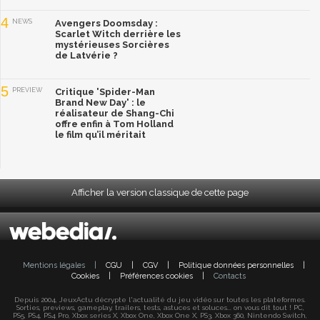
4
NEWS
Avengers Doomsday :
Scarlet Witch derrière les
mystérieuses Sorcières
de Latvérie ?
5
PREVIEW
Critique 'Spider-Man
Brand New Day' : le
réalisateur de Shang-Chi
offre enfin à Tom Holland
le film qu’il méritait
Afficher la version classique de cette page
Mentions légales
|
CGU
|
CGV
|
Politique données personnelles
|
Cookies
|
Préférences cookies
|
Contacts
Depuis 2004, JeuxActu décrypte l'actualité du jeu vidéo sur toutes les plateformes.
Sorties, previews, gameplay, trailers, tests, astuces et soluces... on vous dit tout ! PC,
PS5, PS4, PS4 Pro, Xbox series X, Xbox One, Xbox One X, PS3, Xbox 360, Nintendo Switch,