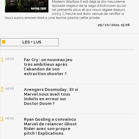
Modern Warfare II est déjà le dix-neuvième
épisode majeur de la saga d'Activision qu'on
ne présente plus et qui nous régale depuis
2003. L'heure est donc venue de vérifier si
nous avons encore droit à une bonne pioche cette année.
29/10/2022, 15:08
LES + LUS
1
NEWS
Far Cry : un nouveau jeu
très ambitieux après
l'abandon de son
extraction shooter ?
2
NEWS
Avengers Doomsday : Et si
Marvel nous avait tous
induits en erreur sur
Doctor Doom ?
3
NEWS
Ryan Gosling a convaincu
Marvel de relancer Ghost
Rider avec son propre
pitch ! Explications.