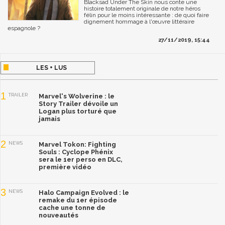
Blacksad Under The Skin nous conte une
histoire totalement originale de notre héros
félin pour le moins intéressante : de quoi faire
dignement hommage à l'œuvre littéraire
espagnole ?
27/11/2019, 15:44
LES + LUS
1
TRAILER
Marvel's Wolverine : le
Story Trailer dévoile un
Logan plus torturé que
jamais
2
NEWS
Marvel Tokon: Fighting
Souls : Cyclope Phénix
sera le 1er perso en DLC,
première vidéo
3
NEWS
Halo Campaign Evolved : le
remake du 1er épisode
cache une tonne de
nouveautés