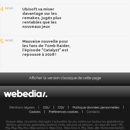
4
NEWS
Ubisoft va miser
davantage sur les
remakes, jugés plus
rentables que les
nouveaux jeux
5
NEWS
Mauvaise nouvelle pour
les fans de Tomb Raider,
l'épisode "Catalyst" est
repoussé à 2028 !
Afficher la version classique de cette page
Mentions légales
|
CGU
|
CGV
|
Politique données personnelles
|
Cookies
|
Préférences cookies
|
Contacts
Depuis 2004, JeuxActu décrypte l'actualité du jeu vidéo sur toutes les plateformes.
Sorties, previews, gameplay, trailers, tests, astuces et soluces... on vous dit tout ! PC,
PS5, PS4, PS4 Pro, Xbox series X, Xbox One, Xbox One X, PS3, Xbox 360, Nintendo Switch,