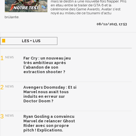
mais le destin a une nouvelle fois frapper. Pris
en étau entre le trailer de GTA 6 et la
cérémonie des Game Awards, Avatar s'est
noyé au milieu de ce tsunami d'actu
brûlante.
08/12/2023, 17:53
LES + LUS
1
NEWS
Far Cry : un nouveau jeu
très ambitieux après
l'abandon de son
extraction shooter ?
2
NEWS
Avengers Doomsday : Et si
Marvel nous avait tous
induits en erreur sur
Doctor Doom ?
3
NEWS
Ryan Gosling a convaincu
Marvel de relancer Ghost
Rider avec son propre
pitch ! Explications.