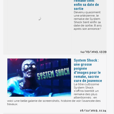
remake tient
enfin sa date de
sortie
Devenu quasiment
une arlésienne, le
remake de System
Shock tient enfin sa
date de sortie, 8 ans
après son annonce !
14/03/2023, 13:39
System Shock :
une grosse
poignée
d'images pour le
remake, sacrée
cure de jouvence
Le titre cultissime
System Shock
s'offrira bientôt un
remake des plus
attentionnés : en
voici une belle galerie de screenshots, histoire de voir l'avancée des
travaux.
16/12/2019, 11:24