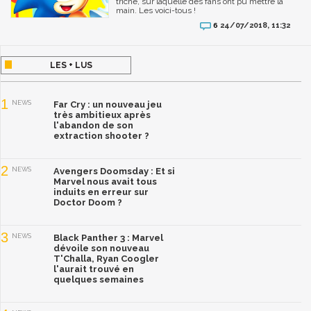
triche, sur laquelle des fans ont pu mettre la
main. Les voici-tous !
24/07/2018, 11:32
6
LES + LUS
1
NEWS
Far Cry : un nouveau jeu
très ambitieux après
l'abandon de son
extraction shooter ?
2
NEWS
Avengers Doomsday : Et si
Marvel nous avait tous
induits en erreur sur
Doctor Doom ?
3
NEWS
Black Panther 3 : Marvel
dévoile son nouveau
T'Challa, Ryan Coogler
l'aurait trouvé en
quelques semaines