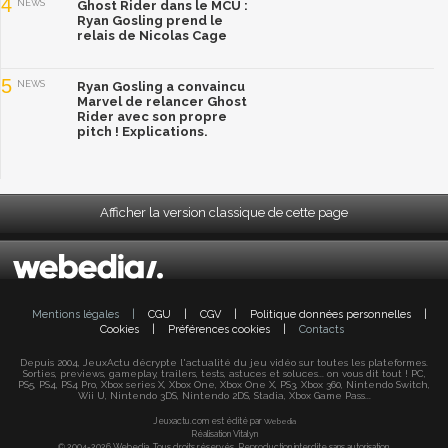
4
NEWS
Ghost Rider dans le MCU :
Ryan Gosling prend le
relais de Nicolas Cage
5
NEWS
Ryan Gosling a convaincu
Marvel de relancer Ghost
Rider avec son propre
pitch ! Explications.
Afficher la version classique de cette page
Mentions légales
|
CGU
|
CGV
|
Politique données personnelles
|
Cookies
|
Préférences cookies
|
Contacts
Depuis 2004, JeuxActu décrypte l'actualité du jeu vidéo sur toutes les plateformes.
Sorties, previews, gameplay, trailers, tests, astuces et soluces... on vous dit tout ! PC,
PS5, PS4, PS4 Pro, Xbox series X, Xbox One, Xbox One X, PS3, Xbox 360, Nintendo Switch,
Wii U, Nintendo 3DS, Nintendo 2DS, Stadia, Xbox Game Pass...
Jeuxactu.com est édité par
Webedia
Réalisation Vitalyn
© 2004-2026 Webedia. Tous droits réservés. Reproduction interdite sans autorisation.