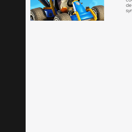
co
de
sy