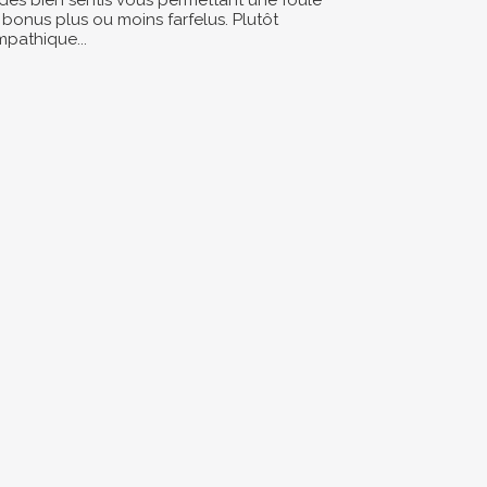
des bien sentis vous permettant une foule
 bonus plus ou moins farfelus. Plutôt
mpathique...