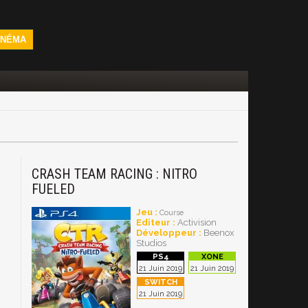
INÉMA
CRASH TEAM RACING : NITRO
FUELED
Jeu :
Course
Editeur :
Activision
Développeur :
Beenox
Studios
21 Juin 2019
21 Juin 2019
21 Juin 2019