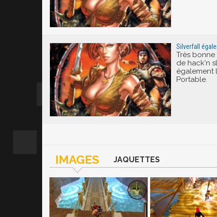
Silverfall éga
Très bonne 
de hack'n sl
également l
Portable.
IMAGES
JAQUETTES