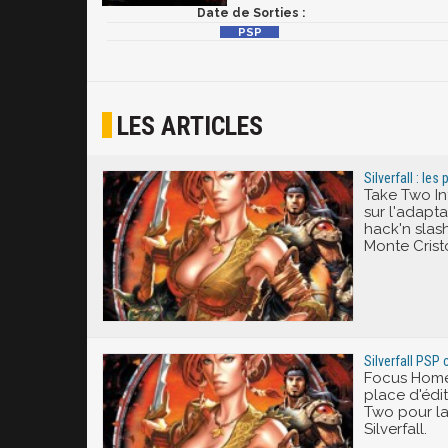
Date de Sorties :
LES ARTICLES
Silverfall : le
Take Two Int
sur l'adapt
hack'n sla
Monte Cris
Silverfall PSP
Focus Home 
place d'édit
Two pour la
Silverfall.