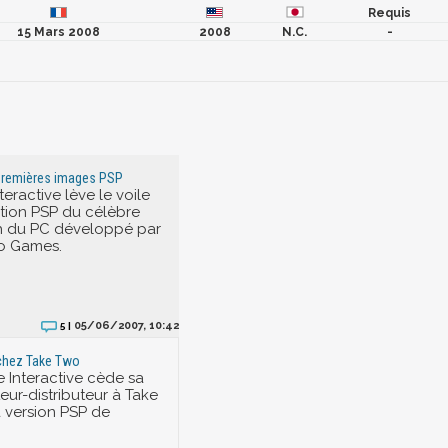
Requis
15 Mars 2008
2008
N.C.
-
s premières images PSP
eractive lève le voile
ation PSP du célèbre
sh du PC développé par
to Games.
05/06/2007, 10:42
5 |
 chez Take Two
Interactive cède sa
eur-distributeur à Take
 version PSP de