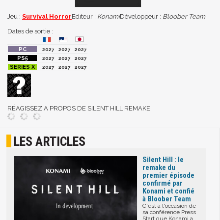
Jeu :
Survival Horror
Editeur :
Konami
Développeur :
Bloober Team
Dates de sortie :
2027
2027
2027
2027
2027
2027
2027
2027
2027
RÉAGISSEZ A PROPOS DE SILENT HILL REMAKE
LES ARTICLES
Silent Hill : le
remake du
premier épisode
confirmé par
Konami et confié
à Bloober Team
C'est à l'occasion de
sa conférence Press
Start que Konami a