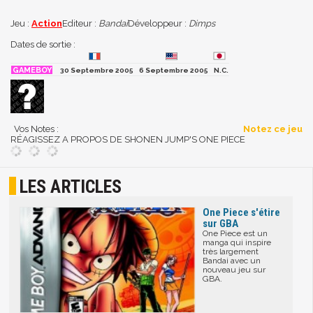
Jeu :
Action
Editeur :
Bandai
Développeur :
Dimps
Dates de sortie :
30 Septembre 2005
6 Septembre 2005
N.C.
Vos Notes :
Notez ce jeu
RÉAGISSEZ A PROPOS DE SHONEN JUMP'S ONE PIECE
LES ARTICLES
One Piece s'étire
sur GBA
One Piece est un
manga qui inspire
très largement
Bandai avec un
nouveau jeu sur
GBA.