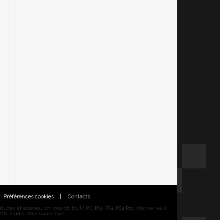
Préférences cookies
|
Contacts
ces et soluces... on vous dit tout ! PC, PS5, PS4, PS4 Pro, Xbox series X,
DS, Stadia, Xbox Game Pass...