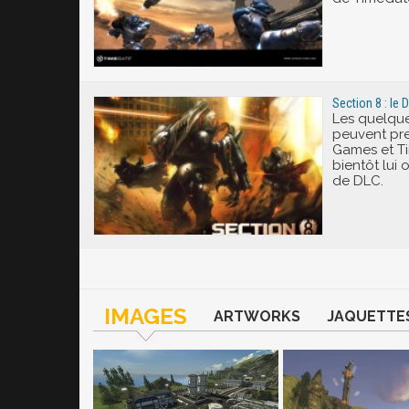
Section 8 : le D
Les quelque
peuvent pr
Games et T
bientôt lui 
de DLC.
IMAGES
ARTWORKS
JAQUETTE