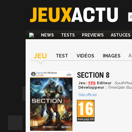
NEWS
TESTS
PREVIEWS
ASTUCES
JEU
A
TEST
VIDÉOS
IMAGES
SECTION 8
Jeu :
FPS
Editeur
:
SouthPea
Développeur :
TimeGate Stu
Site officiel