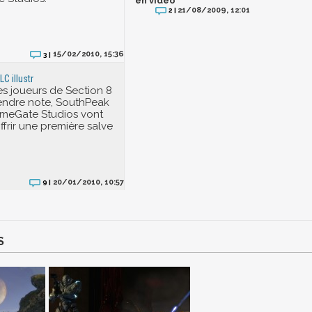
en vidéo
21/08/2009, 12:01
2 |
15/02/2010, 15:36
3 |
LC illustr
s joueurs de Section 8
endre note, SouthPeak
imeGate Studios vont
offrir une première salve
20/01/2010, 10:57
9 |
S