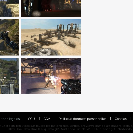
tions légales
|
CGU
|
CGV
|
Politique données personnelles
|
Cookies
|
alité du jeu vidéo sur toutes les plateformes. Sorties, previews, gameplay, trailers, tests, astu
Xbox One, Xbox One X, PS3, Xbox 360, Nintendo Switch, Wii U, Nintendo 3DS, Nintendo 2