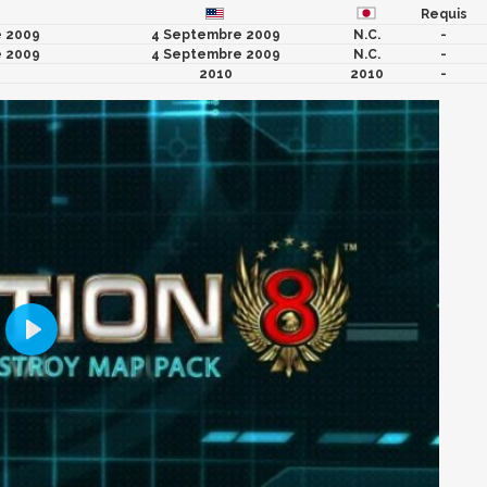
Requis
 2009
4 Septembre 2009
N.C.
-
 2009
4 Septembre 2009
N.C.
-
2010
2010
-