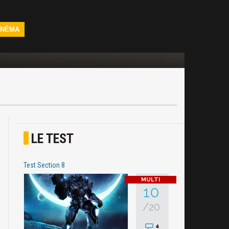
INÉMA
LE TEST
Test Section 8
10
/20
4