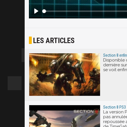
LES ARTICLES
Section 8 enfi
Disponible 
dernière sur
se voit enfi
Section 8 PS3 
La version P
pas annulée
repoussée a
de TimeGate