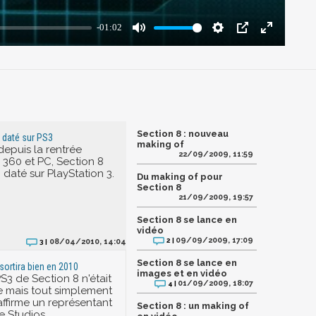
Section 8 : nouveau
n daté sur PS3
making of
depuis la rentrée
22/09/2009, 11:59
 360 et PC, Section 8
n daté sur PlayStation 3.
Du making of pour
Section 8
21/09/2009, 19:57
Section 8 se lance en
vidéo
09/09/2009, 17:09
2 |
08/04/2010, 14:04
3 |
Section 8 se lance en
sortira bien en 2010
images et en vidéo
S3 de Section 8 n'était
01/09/2009, 18:07
4 |
 mais tout simplement
ffirme un représentant
Section 8 : un making of
 Studios.