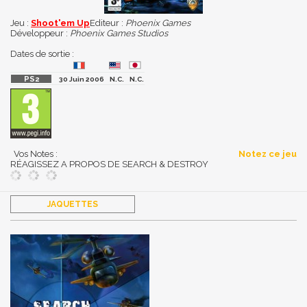
Jeu :
Shoot'em Up
Editeur :
Phoenix Games
Développeur :
Phoenix Games Studios
Dates de sortie :
30 Juin 2006
N.C.
N.C.
Vos Notes :
Notez ce jeu
RÉAGISSEZ A PROPOS DE SEARCH & DESTROY
JAQUETTES