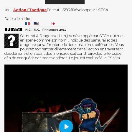
Jeu :
Action/Tactique
Editeur :
SEGA
Développeur :
SEGA
Dates de sortie :
N.C.
N.C.
Printemps 2012
Samurai & Dragons est un jeu développé par SEGA qui met
en scène comme son nom l'indique des Samurai et des
dragons qui s'affrontent de deux manières différentes. Vous
pourrez soit rentrer directement dans l'action en traversant
des donjons et en tuant des monstres soit construire des forteresses
afin de conquérir des zones entières. Le jeu est exclusif à la PS Vita.