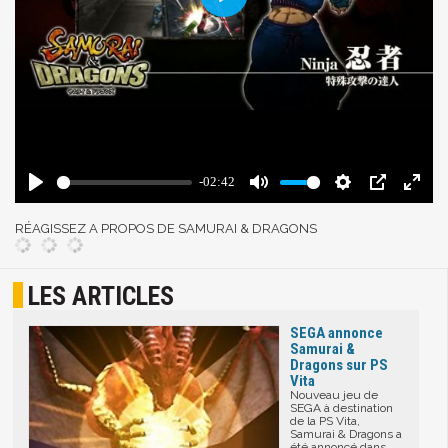
RÉAGISSEZ A PROPOS DE SAMURAI & DRAGONS
LES ARTICLES
SEGA annonce
Samurai &
Dragons sur PS
Vita
Nouveau jeu de
SEGA à destination
de la PS Vita,
Samurai & Dragons a
été annoncé dans