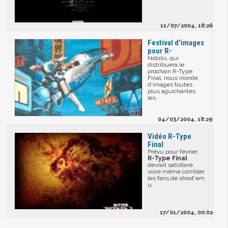
11/07/2004, 18:26
Festival d'images
pour R-
Nobilis, qui
distribuera le
prochain R-Type
Final, nous inonde
d’images toutes
plus aguichantes
les
04/03/2004, 18:29
Vidéo R-Type
Final
Prévu pour février,
R-Type Final
devrait satisfaire
voire même combler
les fans de shoot'em
u
17/01/2004, 00:02