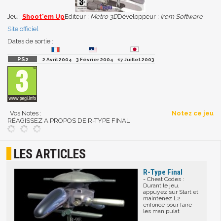
Jeu :
Shoot'em Up
Editeur :
Metro 3D
Développeur :
Irem Software
Site officiel
Dates de sortie :
2 Avril 2004
3 Février 2004
17 Juillet 2003
Vos Notes :
Notez ce jeu
RÉAGISSEZ A PROPOS DE R-TYPE FINAL
LES ARTICLES
R-Type Final
- Cheat Codes :
Durant le jeu,
appuyez sur Start et
maintenez L2
enfoncé pour faire
les manipulat