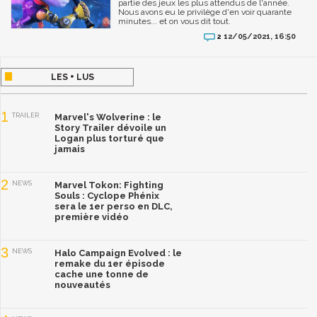
partie des jeux les plus attendus de l'année.
Nous avons eu le privilège d'en voir quarante
minutes... et on vous dit tout.
12/05/2021, 16:50
2
LES + LUS
1
TRAILER
Marvel's Wolverine : le
Story Trailer dévoile un
Logan plus torturé que
jamais
2
NEWS
Marvel Tokon: Fighting
Souls : Cyclope Phénix
sera le 1er perso en DLC,
première vidéo
3
NEWS
Halo Campaign Evolved : le
remake du 1er épisode
cache une tonne de
nouveautés