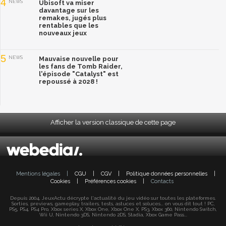
4
NEWS
Ubisoft va miser
davantage sur les
remakes, jugés plus
rentables que les
nouveaux jeux
5
NEWS
Mauvaise nouvelle pour
les fans de Tomb Raider,
l'épisode "Catalyst" est
repoussé à 2028 !
Afficher la version classique de cette page
Mentions légales
|
CGU
|
CGV
|
Politique données personnelles
|
Cookies
|
Préférences cookies
|
Contacts
Depuis 2004, JeuxActu décrypte l'actualité du jeu vidéo sur toutes les plateformes.
Sorties, previews, gameplay, trailers, tests, astuces et soluces... on vous dit tout ! PC,
PS5, PS4, PS4 Pro, Xbox series X, Xbox One, Xbox One X, PS3, Xbox 360, Nintendo Switch,
Wii U, Nintendo 3DS, Nintendo 2DS, Stadia, Xbox Game Pass...