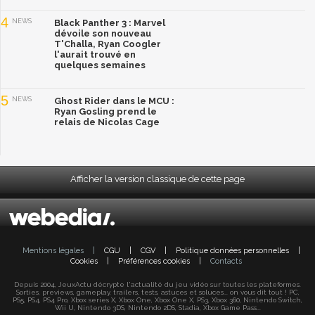
4
NEWS
Black Panther 3 : Marvel
dévoile son nouveau
T'Challa, Ryan Coogler
l'aurait trouvé en
quelques semaines
5
NEWS
Ghost Rider dans le MCU :
Ryan Gosling prend le
relais de Nicolas Cage
Afficher la version classique de cette page
Mentions légales
|
CGU
|
CGV
|
Politique données personnelles
|
Cookies
|
Préférences cookies
|
Contacts
Depuis 2004, JeuxActu décrypte l'actualité du jeu vidéo sur toutes les plateformes.
Sorties, previews, gameplay, trailers, tests, astuces et soluces... on vous dit tout ! PC,
PS5, PS4, PS4 Pro, Xbox series X, Xbox One, Xbox One X, PS3, Xbox 360, Nintendo Switch,
Wii U, Nintendo 3DS, Nintendo 2DS, Stadia, Xbox Game Pass...