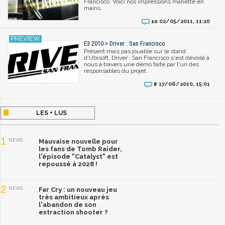
Francisco. Voici nos impressions manette en
mains.
02/05/2011, 11:20
10
E3 2010 > Driver : San Francisco
Présent mais pas jouable sur le stand
d'Ubisoft, Driver : San Francisco s'est dévoilé à
nous à travers une démo faite par l'un des
responsables du projet.
17/06/2010, 15:01
8
LES + LUS
1
NEWS
Mauvaise nouvelle pour
les fans de Tomb Raider,
l'épisode "Catalyst" est
repoussé à 2028 !
2
NEWS
Far Cry : un nouveau jeu
très ambitieux après
l'abandon de son
extraction shooter ?