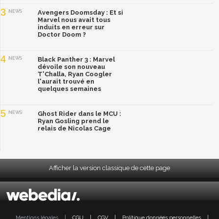
3
NEWS
Avengers Doomsday : Et si
Marvel nous avait tous
induits en erreur sur
Doctor Doom ?
4
NEWS
Black Panther 3 : Marvel
dévoile son nouveau
T'Challa, Ryan Coogler
l'aurait trouvé en
quelques semaines
5
NEWS
Ghost Rider dans le MCU :
Ryan Gosling prend le
relais de Nicolas Cage
Afficher la version classique de cette page
Mentions légales
|
CGU
|
CGV
|
Politique données personnelles
|