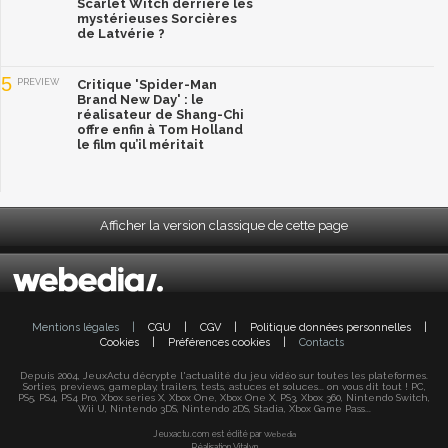
Scarlet Witch derrière les
mystérieuses Sorcières
de Latvérie ?
5
PREVIEW
Critique 'Spider-Man
Brand New Day' : le
réalisateur de Shang-Chi
offre enfin à Tom Holland
le film qu’il méritait
Afficher la version classique de cette page
Mentions légales
|
CGU
|
CGV
|
Politique données personnelles
|
Cookies
|
Préférences cookies
|
Contacts
Depuis 2004, JeuxActu décrypte l'actualité du jeu vidéo sur toutes les plateformes.
Sorties, previews, gameplay, trailers, tests, astuces et soluces... on vous dit tout ! PC,
PS5, PS4, PS4 Pro, Xbox series X, Xbox One, Xbox One X, PS3, Xbox 360, Nintendo Switch,
Wii U, Nintendo 3DS, Nintendo 2DS, Stadia, Xbox Game Pass...
Jeuxactu.com est édité par
Webedia
Réalisation Vitalyn