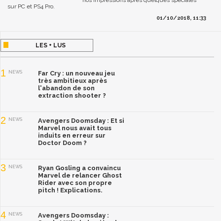
sur PC et PS4 Pro.
01/10/2018, 11:33
LES + LUS
1
NEWS
Far Cry : un nouveau jeu
très ambitieux après
l'abandon de son
extraction shooter ?
2
NEWS
Avengers Doomsday : Et si
Marvel nous avait tous
induits en erreur sur
Doctor Doom ?
3
NEWS
Ryan Gosling a convaincu
Marvel de relancer Ghost
Rider avec son propre
pitch ! Explications.
4
NEWS
Avengers Doomsday :