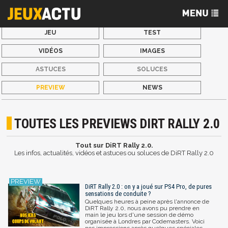
JEU
TEST
VIDÉOS
IMAGES
ASTUCES
SOLUCES
PREVIEW
NEWS
TOUTES LES PREVIEWS DIRT RALLY 2.0
Tout sur DiRT Rally 2.0.
Les infos, actualités, vidéos et astuces ou soluces de DiRT Rally 2.0
DiRT Rally 2.0 : on y a joué sur PS4 Pro, de pures
sensations de conduite ?
Quelques heures à peine après l'annonce de
DiRT Rally 2.0, nous avons pu prendre en
main le jeu lors d'une session de démo
organisée à Londres par Codemasters. Voici
nos impressions après quelques spéciales