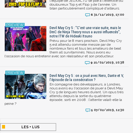
l'équipe de JEUXACTU se plie à l'exercice du
douloureux Top 5 et Flop 3 de l'année. Un
bilan particulièrement compliqué d'ailleurs.
31/12/2019, 17:00
6
Devil May Cry 5 : "C'est une vraie suite, mais le
DmC de Ninja Theory nous a aussi influencés",
notre ITW de Hideaki Itsuno
Prévu pour le 8 mars prochain, Devil May Cry
5 est attendu commele messie par de
nombreux fans et tous les amateurs de beat
them all survitaminés. Nous avons eu
l'occasion de nous entretenir avec son réalisateur et son producteur.
21/02/2019, 10:38
9
Devil May Cry 5 : on a joué avec Nero, Dante et V,
l'épisode de la consécration ?
En compagnie des développeurs, à Londres,
nous avons eu l'occasion de jouer à Devil May
Cry 5 de longues heures durant. Un opus très
attendu depuis la sortie du quatrième
épisode, sorti en 2008 : l'attente valait-elle la
peine ?
07/02/2019, 12:30
5
LES + LUS