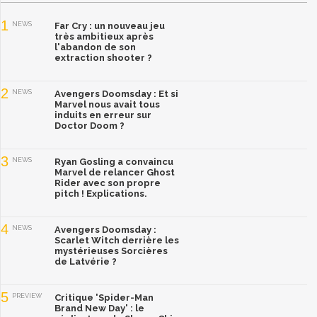
1
NEWS
Far Cry : un nouveau jeu
très ambitieux après
l'abandon de son
extraction shooter ?
2
NEWS
Avengers Doomsday : Et si
Marvel nous avait tous
induits en erreur sur
Doctor Doom ?
3
NEWS
Ryan Gosling a convaincu
Marvel de relancer Ghost
Rider avec son propre
pitch ! Explications.
4
NEWS
Avengers Doomsday :
Scarlet Witch derrière les
mystérieuses Sorcières
de Latvérie ?
5
PREVIEW
Critique 'Spider-Man
Brand New Day' : le