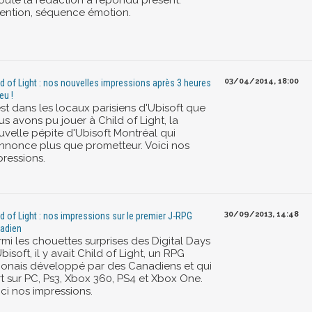
Toute la rédaction a répondu présent.
tention, séquence émotion.
03/04/2014, 18:00
ld of Light : nos nouvelles impressions après 3 heures
eu !
est dans les locaux parisiens d'Ubisoft que
s avons pu jouer à Child of Light, la
uvelle pépite d'Ubisoft Montréal qui
annonce plus que prometteur. Voici nos
pressions.
30/09/2013, 14:48
ld of Light : nos impressions sur le premier J-RPG
adien
rmi les chouettes surprises des Digital Days
bisoft, il y avait Child of Light, un RPG
ponais développé par des Canadiens et qui
rt sur PC, Ps3, Xbox 360, PS4 et Xbox One.
ci nos impressions.