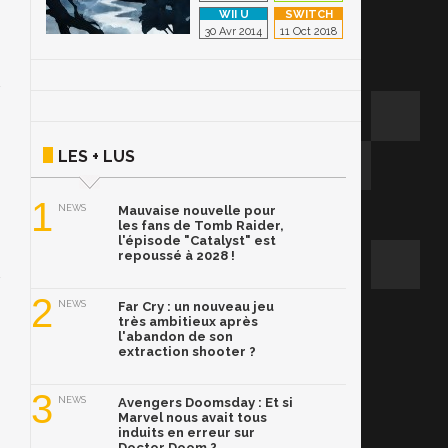
30 Avr 2014
11 Oct 2018
LES + LUS
1
NEWS
Mauvaise nouvelle pour
les fans de Tomb Raider,
l'épisode "Catalyst" est
repoussé à 2028 !
2
NEWS
Far Cry : un nouveau jeu
très ambitieux après
l'abandon de son
extraction shooter ?
3
NEWS
Avengers Doomsday : Et si
Marvel nous avait tous
induits en erreur sur
Doctor Doom ?