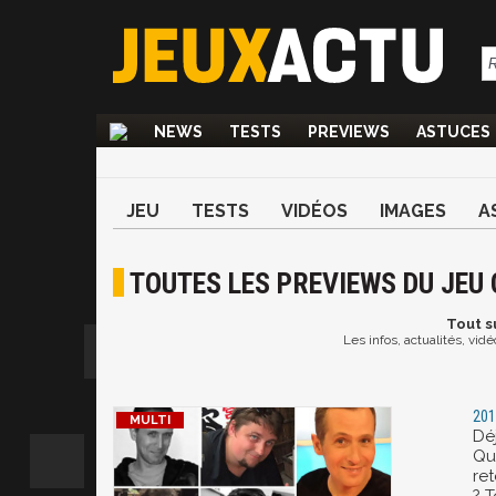
NEWS
TESTS
PREVIEWS
ASTUCES
JEU
TESTS
VIDÉOS
IMAGES
A
TOUTES LES PREVIEWS DU JEU 
Tout
su
Les infos, actualités, vid
201
Déj
Qu
re