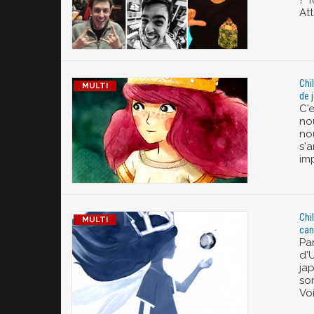
? 
At
Chi
de j
C'
nou
no
s'
im
Chi
can
Pa
d'U
ja
so
Voi