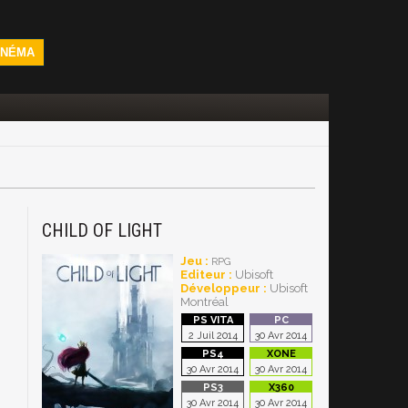
INÉMA
CHILD OF LIGHT
Jeu :
RPG
Editeur :
Ubisoft
Développeur :
Ubisoft
Montréal
2 Juil 2014
30 Avr 2014
30 Avr 2014
30 Avr 2014
30 Avr 2014
30 Avr 2014