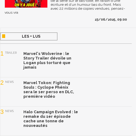
de la série sur le bas-côté, en raison d’une
écriture et d’un humour bas du front. Mais
avec 22 millions de copies vendues, pensez-
vous vra
23/06/2025, 09:00
LES + LUS
1
TRAILER
Marvel's Wolverine : le
Story Trailer dévoile un
Logan plus torturé que
jamais
2
NEWS
Marvel Tokon: Fighting
Souls : Cyclope Phénix
sera le 1er perso en DLC,
première vidéo
3
NEWS
Halo Campaign Evolved : le
remake du 1er épisode
cache une tonne de
nouveautés