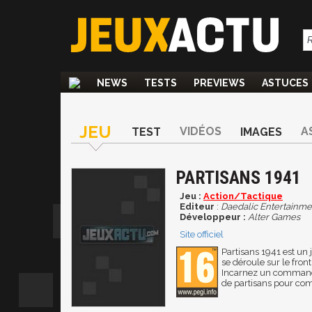
NEWS
TESTS
PREVIEWS
ASTUCES
JEU
VIDÉOS
A
TEST
IMAGES
PARTISANS 1941
Jeu :
Action/Tactique
Editeur
:
Daedalic Entertainme
Développeur :
Alter Games
Site officiel
Partisans 1941 est un j
se déroule sur le fron
Incarnez un command
de partisans pour com