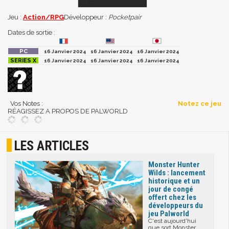
Jeu :
Action/RPG
Développeur :
Pocketpair
Dates de sortie :
16 Janvier 2024
16 Janvier 2024
16 Janvier 2024
16 Janvier 2024
16 Janvier 2024
16 Janvier 2024
Vos Notes :
Notez ce jeu
RÉAGISSEZ A PROPOS DE PALWORLD
LES ARTICLES
Monster Hunter
Wilds : lancement
historique et un
jour de congé
offert chez les
développeurs du
jeu Palworld
C'est aujourd'hui
que sort Monster