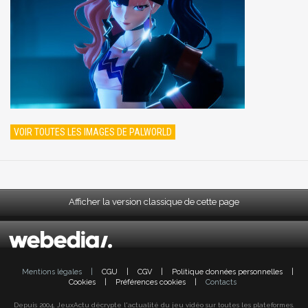
VOIR TOUTES LES IMAGES DE PALWORLD
Afficher la version classique de cette page
Mentions légales
|
CGU
|
CGV
|
Politique données personnelles
|
Cookies
|
Préférences cookies
|
Contacts
Depuis 2004, JeuxActu décrypte l'actualité du jeu vidéo sur toutes les plateformes.