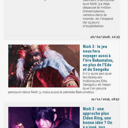
viennent d'annoncer
que Nioh 3 a déjà
dépassé le million
d’exemplaires
vendus dans le
monde, en l'espace
de 15 jours
d'exploitation.
20/02/2026, 10:23
Nioh 3 : le jeu
nous fera
voyager aussi à
l'ère Bakumatsu,
en plus de l'Edo
et du Sengoku
Il n'y aura pas que
les époques
historiques Edo,
Sengoku et Heian
que l'on pourra
parcourir dans Nioh 3, mais aussi la période Bakumatsu.
21/11/2025, 18:57
Nioh 3 : une
approche plus
Elden Ring, une
bonne idée ? On
y a joué, nos