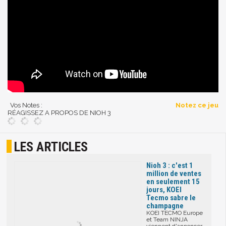
Vos Notes :
Notez ce jeu
RÉAGISSEZ A PROPOS DE NIOH 3
LES ARTICLES
Nioh 3 : c'est 1
million de ventes
en seulement 15
jours, KOEI
Tecmo sabre le
champagne
KOEI TECMO Europe
et Team NINJA