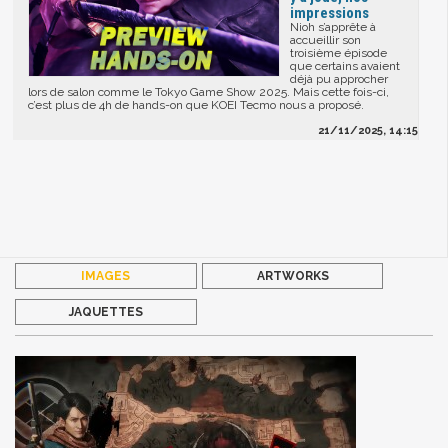
impressions
Nioh s’apprête à
accueillir son
troisième épisode
que certains avaient
déjà pu approcher
lors de salon comme le Tokyo Game Show 2025. Mais cette fois-ci,
c’est plus de 4h de hands-on que KOEI Tecmo nous a proposé.
21/11/2025, 14:15
IMAGES
ARTWORKS
JAQUETTES