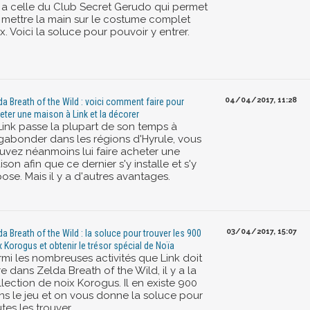
 y a celle du Club Secret Gerudo qui permet
 mettre la main sur le costume complet
. Voici la soluce pour pouvoir y entrer.
04/04/2017, 11:28
da Breath of the Wild : voici comment faire pour
eter une maison à Link et la décorer
 Link passe la plupart de son temps à
gabonder dans les régions d'Hyrule, vous
uvez néanmoins lui faire acheter une
son afin que ce dernier s'y installe et s'y
ose. Mais il y a d'autres avantages.
03/04/2017, 15:07
da Breath of the Wild : la soluce pour trouver les 900
x Korogus et obtenir le trésor spécial de Noïa
rmi les nombreuses activités que Link doit
re dans Zelda Breath of the Wild, il y a la
lection de noix Korogus. Il en existe 900
ns le jeu et on vous donne la soluce pour
tes les trouver.