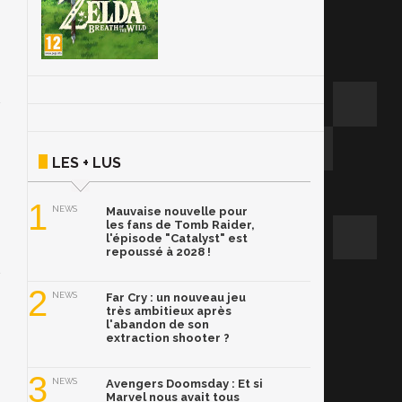
LES + LUS
1
NEWS
Mauvaise nouvelle pour
les fans de Tomb Raider,
l'épisode "Catalyst" est
repoussé à 2028 !
2
NEWS
Far Cry : un nouveau jeu
très ambitieux après
l'abandon de son
extraction shooter ?
3
NEWS
Avengers Doomsday : Et si
Marvel nous avait tous