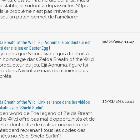
e stable, et surtout à dépasser les 20fps.
s le problème n'est pas irréversible,
isqu'un patch permet de l'améliorer.
30/03/2017, 14:47
da Breath of the Wild : Eiji Aonuma le producteur est
si dans le jeu en Easter Egg !
n'y a pas que Satoru Iwata qui a le droit à
n hommage dans Zelda Breath of the Wild,
producteur du jeu, Eiji Aonuma, figure lui
ssi dans l'aventure mais de manière plus
crète.
30/03/2017, 12:41
da Breath of the Wild : Link se lance dans les vidéos
skate avec "Shield Surfin"
open world de The legend of Zelda Breath
 the Wild offre pas mal d'opportunités et de
erté, dont celle de réaliser une vidéo de
ateboard reprenant tous les codes des
ées 90. Voici Shield Surfin' !