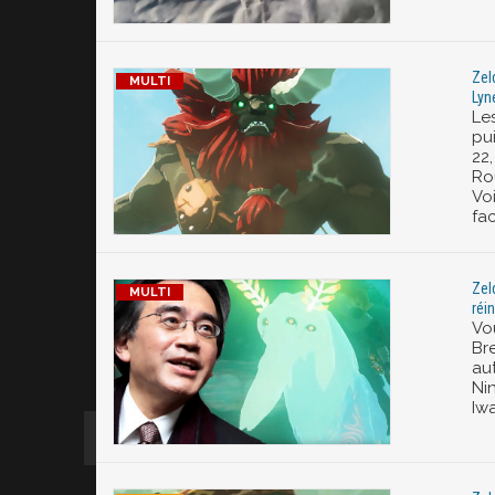
Zel
Lyn
Les
pu
22,
Rou
Vo
fa
Zeld
réi
Vo
Br
au
Ni
Iw