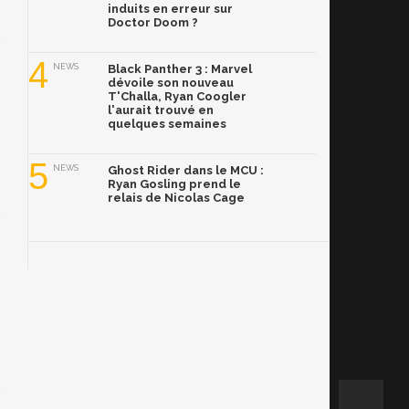
induits en erreur sur
Doctor Doom ?
4
NEWS
Black Panther 3 : Marvel
dévoile son nouveau
T'Challa, Ryan Coogler
l'aurait trouvé en
quelques semaines
5
NEWS
Ghost Rider dans le MCU :
Ryan Gosling prend le
relais de Nicolas Cage