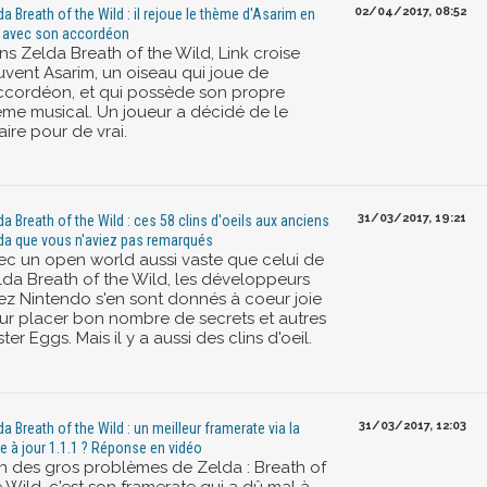
02/04/2017, 08:52
da Breath of the Wild : il rejoue le thème d'Asarim en
i avec son accordéon
ns Zelda Breath of the Wild, Link croise
uvent Asarim, un oiseau qui joue de
accordéon, et qui possède son propre
ème musical. Un joueur a décidé de le
aire pour de vrai.
31/03/2017, 19:21
da Breath of the Wild : ces 58 clins d'oeils aux anciens
da que vous n'aviez pas remarqués
ec un open world aussi vaste que celui de
lda Breath of the Wild, les développeurs
ez Nintendo s'en sont donnés à coeur joie
ur placer bon nombre de secrets et autres
ter Eggs. Mais il y a aussi des clins d'oeil.
31/03/2017, 12:03
da Breath of the Wild : un meilleur framerate via la
e à jour 1.1.1 ? Réponse en vidéo
un des gros problèmes de Zelda : Breath of
 Wild, c'est son framerate qui a dû mal à