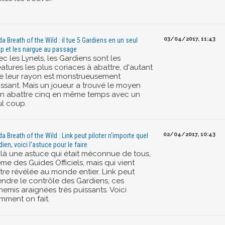
03/04/2017, 11:43
da Breath of the Wild : il tue 5 Gardiens en un seul
p et les nargue au passage
c les Lynels, les Gardiens sont les
atures les plus coriaces à abattre, d'autant
e leur rayon est monstrueusement
issant. Mais un joueur a trouvé le moyen
en abattre cinq en même temps avec un
ul coup.
02/04/2017, 10:43
da Breath of the Wild : Link peut piloter n'importe quel
dien, voici l'astuce pour le faire
ilà une astuce qui était méconnue de tous,
me des Guides Officiels, mais qui vient
être révélée au monde entier. Link peut
endre le contrôle des Gardiens, ces
emis araignées très puissants. Voici
mment on fait.