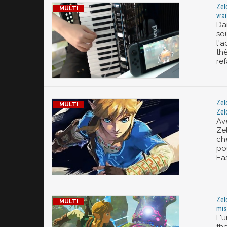
Zel
vra
Da
so
l'
th
ref
Zel
Zel
Av
Ze
ch
po
Eas
Zel
mis
L'
the