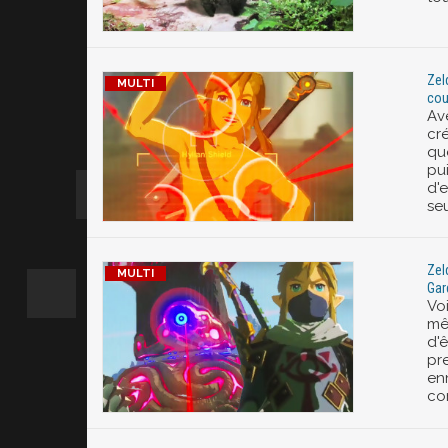
Zel
cou
Ave
cré
qu
pu
d'
se
Zel
Gar
Vo
mê
d'
pr
enn
co