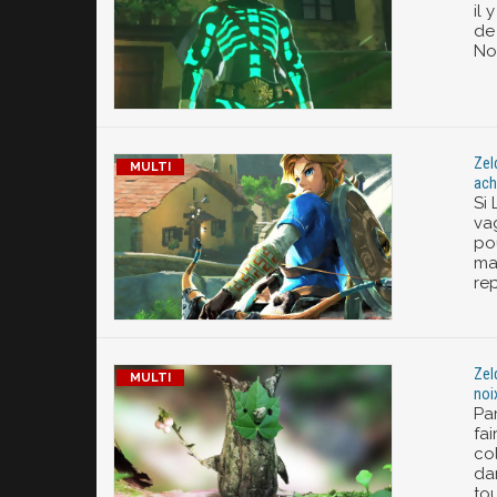
il
de
Nox
Zel
ach
Si
va
po
mai
rep
Zel
noi
Pa
fai
col
da
tou