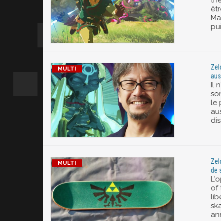
êtr
Mai
pu
Zel
aus
Il 
so
le 
au
dis
Zel
de 
L'
of
lib
sk
ann