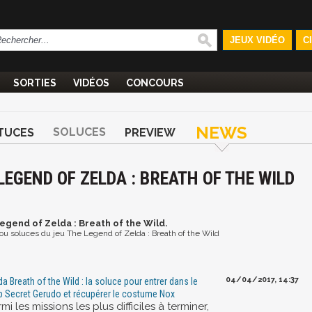
JEUX VIDÉO
C
SORTIES
VIDÉOS
CONCOURS
NEWS
SOLUCES
TUCES
PREVIEW
LEGEND OF ZELDA : BREATH OF THE WILD
Legend of Zelda : Breath of the Wild.
s ou soluces du jeu The Legend of Zelda : Breath of the Wild
04/04/2017, 14:37
da Breath of the Wild : la soluce pour entrer dans le
b Secret Gerudo et récupérer le costume Nox
mi les missions les plus difficiles à terminer,