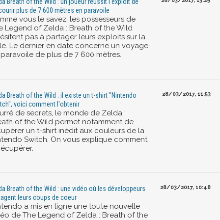
28/03/2017, 13:29
da Breath of the Wild : un joueur réussit l'exploit de
courir plus de 7 600 mètres en paravoile
mme vous le savez, les possesseurs de
e Legend of Zelda : Breath of the Wild
ésitent pas à partager leurs exploits sur la
ile. Le dernier en date concerne un voyage
 paravoile de plus de 7 600 mètres.
28/03/2017, 11:53
a Breath of the Wild : il existe un t-shirt "Nintendo
tch", voici comment l'obtenir
urré de secrets, le monde de Zelda :
eath of the Wild permet notamment de
upérer un t-shirt inédit aux couleurs de la
ntendo Switch. On vous explique comment
récupérer.
28/03/2017, 10:48
da Breath of the Wild : une vidéo où les développeurs
tagent leurs coups de coeur
ntendo a mis en ligne une toute nouvelle
déo de The Legend of Zelda : Breath of the