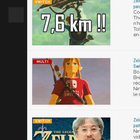
Zel
par
Co
Th
n'h
To
en
Zeld
Swi
Bo
Br
réc
Ni
le 
Zel
par
Ni
vi