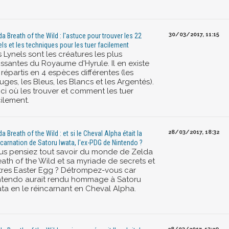
30/03/2017, 11:15
da Breath of the Wild : l'astuce pour trouver les 22
els et les techniques pour les tuer facilement
 Lynels sont les créatures les plus
issantes du Royaume d'Hyrule. Il en existe
 répartis en 4 espèces différentes (les
ges, les Bleus, les Blancs et les Argentés).
ici où les trouver et comment les tuer
cilement.
28/03/2017, 18:32
a Breath of the Wild : et si le Cheval Alpha était la
ncarnation de Satoru Iwata, l'ex-PDG de Nintendo ?
us pensiez tout savoir du monde de Zelda
eath of the Wild et sa myriade de secrets et
tres Easter Egg ? Détrompez-vous car
ntendo aurait rendu hommage à Satoru
ata en le réincarnant en Cheval Alpha.