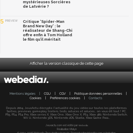
mystérieuses Sorcières
de Latvérie ?
5
PREVIEW
Critique 'Spider-Man
Brand New Day' : le
réalisateur de Shang-Chi
offre enfin à Tom Holland
le film qu’il méritait
Afficher la version classique de cette page
Mentions légales
|
CGU
|
CGV
|
Politique données personnelles
|
Cookies
|
Préférences cookies
|
Contacts
Depuis 2004, JeuxActu décrypte l'actualité du jeu vidéo sur toutes les plateformes.
Sorties, previews, gameplay, trailers, tests, astuces et soluces... on vous dit tout ! PC,
PS5, PS4, PS4 Pro, Xbox series X, Xbox One, Xbox One X, PS3, Xbox 360, Nintendo Switch,
Wii U, Nintendo 3DS, Nintendo 2DS, Stadia, Xbox Game Pass...
Jeuxactu.com est édité par
Webedia
Réalisation Vitalyn
© 2004-2026 Webedia. Tous droits réservés. Reproduction interdite sans autorisation.