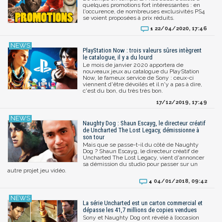
quelques promotions fort intéressantes : en
l'occurence, de nombreuses exclusivités PS4
se voient proposées à prix réduits.
22/04/2020, 17:46
1
PlayStation Now : trois valeurs sûres intègrent
le catalogue, il y a du lourd
Le mois de janvier 2020 apportera de
nouveaux jeux au catalogue du PlayStation
Now, le fameux service de Sony : ceux-ci
viennent d'être dévoilés et il n'y a pas à dire,
c'est du bon, du très très bon.
17/12/2019, 17:49
Naughty Dog : Shaun Escayg, le directeur créatif
de Uncharted The Lost Legacy, démissionne à
son tour
Mais que se passe-t-il du côté de Naughty
Dog ? Shaun Escayg, le directeur créatif de
Uncharted The Lost Legacy, vient d'annoncer
sa démission du studio pour passer sur un
autre projet jeu vidéo.
04/01/2018, 09:42
4
La série Uncharted est un carton commercial et
dépasse les 41,7 millions de copies vendues
Sony et Naughty Dog ont révélé à l’occasion