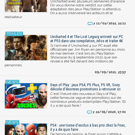
Uncharted avec plusieurs semaines d'avance.
On vous donne notre verdict sur cette
adaptation des jeux PlayStation si attendus.
On a aussi interviewé les acteurs et le
réalisateur.
11/02/2022, 22:11
7
Uncharted 4 et The Lost Legacy arrivent sur PC
et PS5 dans une compilation, infos et trailer 4K
Si l'arrivée d'Uncharted 4 sur PC avait été
officialisée par Jim Ryan en personne au mois
de mai dernier, c'est lors du PlayStation
Showcase du 9 septembre 2021 que son
reveal a été fait devant des millions de
personnes.
09/09/2021, 23:57
Days of Play : jeux PS4, PS Plus, PS VR, Sony
dévoile d'énormes promotions à retrouver ici
C'est l'heure des nouveaux Days of Play,
cette fameuse vague de promotions sur de
nombreux produits estampillés PlayStation. Et
il y a de quoi faire !
22/05/2020, 17:01
7
PS4 : une tonne d'exclus à bas prix chez la Fnac,
il y a de quoi faire
De temps en temps, la Fnac aussi s'attèle à