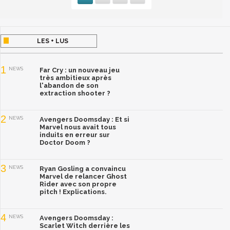
LES + LUS
1
NEWS
Far Cry : un nouveau jeu
très ambitieux après
l'abandon de son
extraction shooter ?
2
NEWS
Avengers Doomsday : Et si
Marvel nous avait tous
induits en erreur sur
Doctor Doom ?
3
NEWS
Ryan Gosling a convaincu
Marvel de relancer Ghost
Rider avec son propre
pitch ! Explications.
4
NEWS
Avengers Doomsday :
Scarlet Witch derrière les