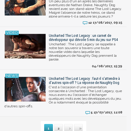
Un peu plus d'un an après les dernières
aventures de Nathan Drake, Naughty Dog
revient avec son stand-alone The Lost Legacy.
Malgré l'absence de notre héros, ce stand
alone arrivera-t-il a séduire les joueurs ?
17/08/2017, 09:15
12
Uncharted The Lost Legacy : un carnet de
développeur qui dévoile 5 min du jeu sur PS4
Uncharted : The Lost Legacy se rappelle à
notre bon souvenir à travers une toute
nouvelle vidéo dans laquelle les
développeurs de Naughty Dog prennent la
parole.
04/08/2017, 15:39
Uncharted The Lost Legacy : faut-il s'attendre à
d'autres spin-off ? La réponse de Naughty Dog
C'est à l'occasion d'une présentation
consacrée à Uncharted : The Lost Legacy, que
nous avons eu l'occasion d'échanger
quelques mots avec les développeurs du jeu.
On a notamment évoqué la possibilité
d'autres spin-offs.
27/07/2017, 12:08
5
1
2
Suivante
Dernière