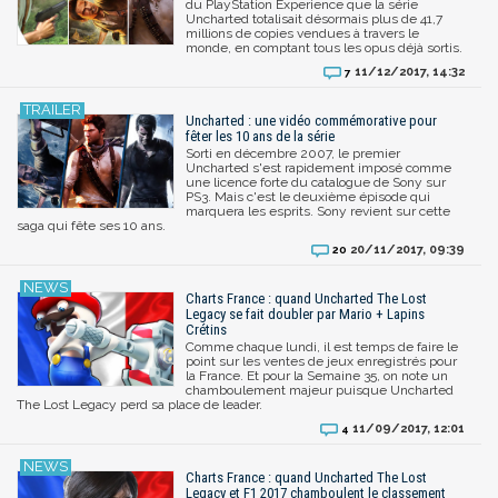
du PlayStation Experience que la série
Uncharted totalisait désormais plus de 41,7
millions de copies vendues à travers le
monde, en comptant tous les opus déjà sortis.
11/12/2017, 14:32
7
Uncharted : une vidéo commémorative pour
fêter les 10 ans de la série
Sorti en décembre 2007, le premier
Uncharted s'est rapidement imposé comme
une licence forte du catalogue de Sony sur
PS3. Mais c'est le deuxième épisode qui
marquera les esprits. Sony revient sur cette
saga qui fête ses 10 ans.
20/11/2017, 09:39
20
Charts France : quand Uncharted The Lost
Legacy se fait doubler par Mario + Lapins
Crétins
Comme chaque lundi, il est temps de faire le
point sur les ventes de jeux enregistrés pour
la France. Et pour la Semaine 35, on note un
chamboulement majeur puisque Uncharted
The Lost Legacy perd sa place de leader.
11/09/2017, 12:01
4
Charts France : quand Uncharted The Lost
Legacy et F1 2017 chamboulent le classement