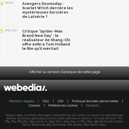
4
NEWS
Avengers Doomsday :
Scarlet Witch derrière les
mystérieuses Sorcières
de Latvérie ?
5
PREVIEW
Critique 'Spider-Man
Brand New Day' : le
réalisateur de Shang-Chi
offre enfin à Tom Holland
le film qu’il méritait
Afficher la version classique de cette page
Mentions légales
|
CGU
|
CGV
|
Politique données personnelles
|
Cookies
|
Préférences cookies
|
Contacts
Depuis 2004, JeuxActu décrypte l'actualité du jeu vidéo sur toutes les plateformes.
Sorties, previews, gameplay, trailers, tests, astuces et soluces... on vous dit tout ! PC,
PS5, PS4, PS4 Pro, Xbox series X, Xbox One, Xbox One X, PS3, Xbox 360, Nintendo Switch,
Wii U, Nintendo 3DS, Nintendo 2DS, Stadia, Xbox Game Pass...