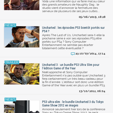
Voilà une information qui va faire mal au cœur
des grands amateurs de Naughty Dog : le
studio vient d'annoncer la fermeture des
serveux de plusieurs de ses jeux cultes...
05/06/2019, 18:28
Uncharted : les épisodes PS3 bientôt portés sur
PS4 ?
Après The Last of Us, Uncharted sera-t-elle la
prochaine série à voir ses épisodes PS3 être
portés sur PS4 ? Sony Computer
Entertainment ne semble pas écarter
totalement cette éventualité ?
10/07/2014, 17:14
23
Uncharted 3 : un bundle PS3 Ultra Slim pour
l'édition Game of the Year
Noël approche et Sony Computer
Entertainment n'a pas oublié que Uncharted 3
fera certainement un très beau cadeau pour
la fin d'année. L'éditeur sort donc une édition
Game of the Year avec en plus un bundle PS3.
13/10/2012, 06:04
PS3 ultra-slim : le bundle Uncharted 3 du Tokyo
Game Show 2012 en images
Annoncé seulement hier lors de la conférence
Sony au Tokyo Game Show 2012, le pack