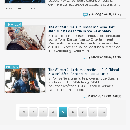
supplémentaires, cette extension sera la
dernière du jeu, les développeurs souhaitant
passer à autre chose.
11/05/2016, 11:24
4
The Witcher 3 : le DLC "Blood and Wine" tient
enfin sa date de sortie, la preuve en vidéo
Suite aux nombreuses rumeurs qui circulent
sur la Toile, Bandai Namco Entertainment
s'est enfin décidé à dévoiler la date de sortie
du DLC "Blood and Wine" destiné aux fans de
The Witcher 3 : Wild Hunt.
10/05/2016, 17:36
4
The Witcher 3 : la date de sortie du DLC "Blood
& Wine" dévoilée par erreur sur Steam ?
Si l'on se fie à une fuite provenant de Steam,
les fans de The Witcher 3 : Wild Hunt
pourront profiter du DLC "Blood & Wine" à
partir du 30 mai prochain.
09/05/2016, 10:33
2
3
4
5
6
7
Première
Précédente
Suivante
Dernière