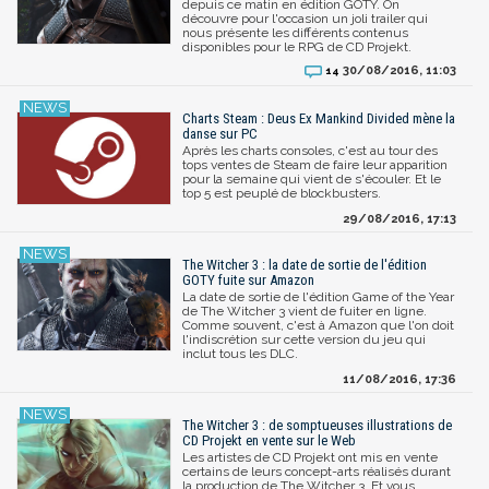
depuis ce matin en édition GOTY. On
découvre pour l'occasion un joli trailer qui
nous présente les différents contenus
disponibles pour le RPG de CD Projekt.
30/08/2016, 11:03
14
Charts Steam : Deus Ex Mankind Divided mène la
danse sur PC
Après les charts consoles, c'est au tour des
tops ventes de Steam de faire leur apparition
pour la semaine qui vient de s'écouler. Et le
top 5 est peuplé de blockbusters.
29/08/2016, 17:13
The Witcher 3 : la date de sortie de l'édition
GOTY fuite sur Amazon
La date de sortie de l'édition Game of the Year
de The Witcher 3 vient de fuiter en ligne.
Comme souvent, c'est à Amazon que l'on doit
l'indiscrétion sur cette version du jeu qui
inclut tous les DLC.
11/08/2016, 17:36
The Witcher 3 : de somptueuses illustrations de
CD Projekt en vente sur le Web
Les artistes de CD Projekt ont mis en vente
certains de leurs concept-arts réalisés durant
la production de The Witcher 3. Et vous