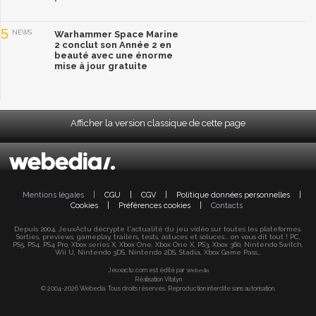
5
NEWS
Warhammer Space Marine
2 conclut son Année 2 en
beauté avec une énorme
mise à jour gratuite
Afficher la version classique de cette page
Mentions légales
|
CGU
|
CGV
|
Politique données personnelles
|
Cookies
|
Préférences cookies
|
Contacts
Depuis 2004, JeuxActu décrypte l'actualité du jeu vidéo sur toutes les plateformes.
Sorties, previews, gameplay, trailers, tests, astuces et soluces... on vous dit tout ! PC,
PS5, PS4, PS4 Pro, Xbox series X, Xbox One, Xbox One X, PS3, Xbox 360, Nintendo Switch,
Wii U, Nintendo 3DS, Nintendo 2DS, Stadia, Xbox Game Pass...
Jeuxactu.com est édité par
Webedia
Réalisation Vitalyn
© 2004-2026 Webedia. Tous droits réservés. Reproduction interdite sans autorisation.