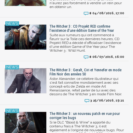
n'aurez pas forcément à vendre un rein pour
en obtenir un.
04/08/2016, 17:00
8
The Witcher 3 : CD Projekt RED confirme
l'existence d'une édition Game of the Year
Suite aux rumeurs qui ont commencé à
fleurir sur la Toile ces dernières heures, CD
Projekt RED a décidé d'officialiser l'existence
d'une édition Game of the Year pour The
Witcher 3 : Wild Hunt.
06/07/2016, 16:00
8
The Witcher 3 : Geralt, Ciri et Yennefer en mode
Film Noir des années 50
Ástor Alexander, ce célèbre illustrateur qui
s'est fait connaître mondialement avec ses
concept-arts de Zelda en mode Art
Renaissance, refait parler de lui avec des
dessins de The Witcher 3 en mode Film Noir.
25/06/2016, 19:21
3
The Witcher 3 : un nouveau patch en vue pour
corriger les bugs
Si le DLC "Blood & Wine" a apporté du
contenu frais à The Witcher 3, il est
également à l'origine de nouveaux bugs. Pour