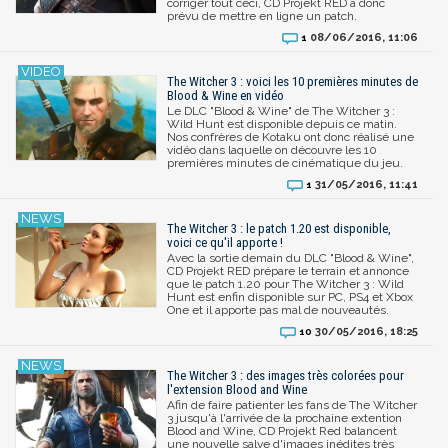
corriger tout ceci, CD Projekt RED a donc
prévu de mettre en ligne un patch.
08/06/2016, 11:06
1
The Witcher 3 : voici les 10 premières minutes de
Blood & Wine en vidéo
Le DLC "Blood & Wine" de The Witcher 3 :
Wild Hunt est disponible depuis ce matin.
Nos confrères de Kotaku ont donc réalisé une
vidéo dans laquelle on découvre les 10
premières minutes de cinématique du jeu.
31/05/2016, 11:41
1
The Witcher 3 : le patch 1.20 est disponible,
voici ce qu'il apporte !
Avec la sortie demain du DLC "Blood & Wine",
CD Projekt RED prépare le terrain et annonce
que le patch 1.20 pour The Witcher 3 : Wild
Hunt est enfin disponible sur PC, PS4 et Xbox
One et il apporte pas mal de nouveautés.
30/05/2016, 18:25
10
The Witcher 3 : des images très colorées pour
l'extension Blood and Wine
Afin de faire patienter les fans de The Witcher
3 jusqu'à l'arrivée de la prochaine extention
Blood and Wine, CD Projekt Red balancent
une nouvelle salve d'images inédites très