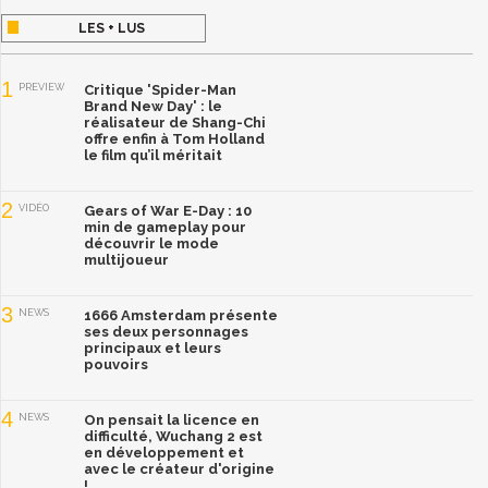
LES + LUS
1
PREVIEW
Critique 'Spider-Man
Brand New Day' : le
réalisateur de Shang-Chi
offre enfin à Tom Holland
le film qu’il méritait
2
VIDÉO
Gears of War E-Day : 10
min de gameplay pour
découvrir le mode
multijoueur
3
NEWS
1666 Amsterdam présente
ses deux personnages
principaux et leurs
pouvoirs
4
NEWS
On pensait la licence en
difficulté, Wuchang 2 est
en développement et
avec le créateur d'origine
!