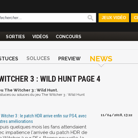
JEUX VIDÉO
C
SORTIES
VIDÉOS
CONCOURS
NEWS
SOLUCES
STUCES
PREVIEW
WITCHER 3 : WILD HUNT PAGE 4
eu The Witcher 3 : Wild Hunt.
 astuces ou soluces du jeu The Witcher 3 : Wild Hunt
11/04/2018, 13:22
 Witcher 3 : le patch HDR arrive enfin sur PS4, avec
utres améliorations
puis quelques mois les fans attendaient
ec impatience l'arrivée du patch HDR de