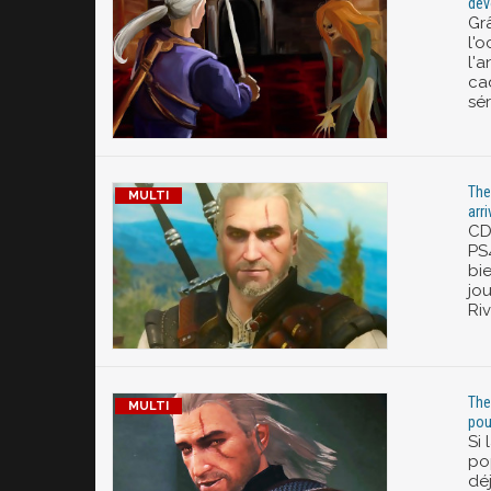
dév
Gr
l'
l'
ca
sér
The
arr
CD
PS4
bie
jo
Riv
The
pou
Si 
po
déj