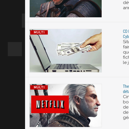
dé
ann
CD 
Cyb
Sit
fai
qu
fi
le
The
déta
Ci
bo
de
de 
géa