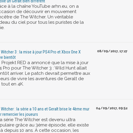
oile un Geralt bien différent
âce à la chaîne YouTube arhn.eu, on a
occasion de découvrir en mouvement
ancêtre de The Witcher. Un véritable
deau du ciel pour tous les puristes de la
ie.
08/09/2017, 17:27
 Witcher 3 : la mise à jour PS4 Pro et Xbox One X
ive bientôt
 Projekt RED a annoncé que la mise à jour
 Pro pour The Witcher 3 : Wild Hunt allait
ntôt arriver. Le patch devrait permettre aux
ueurs de vivre les aventures de Geralt de
 tout en 4K.
04/09/2017, 09:52
 Witcher : la série a 10 ans et Geralt brise le 4ème mur
r remercier les joueurs
la série The Witcher est devenu ultra
pulaire grâce au 3ème épisode, elle existe
à depuis 10 ans. A cette occasion, les