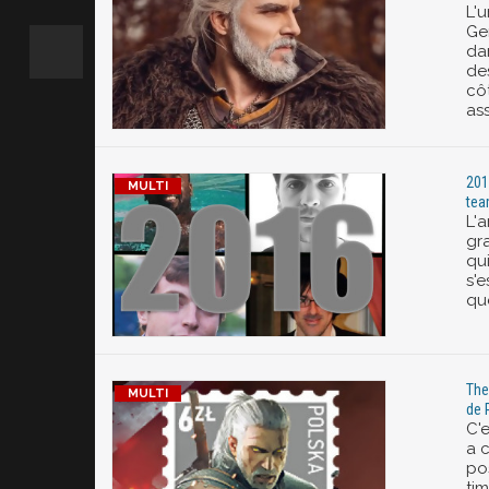
L'
Ger
da
de
côt
as
201
te
L'a
gr
qu
s'e
qu
The
de 
C'
a c
po
tim