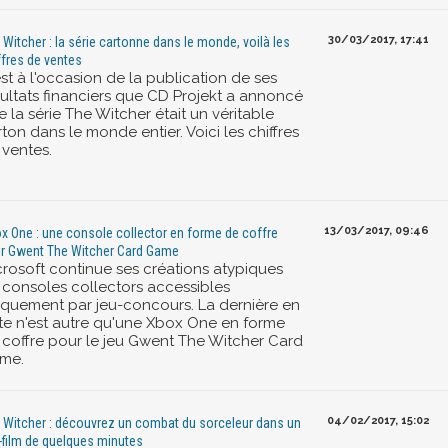
30/03/2017, 17:41
 Witcher : la série cartonne dans le monde, voilà les
ffres de ventes
st à l'occasion de la publication de ses
sultats financiers que CD Projekt a annoncé
 la série The Witcher était un véritable
ton dans le monde entier. Voici les chiffres
 ventes.
13/03/2017, 09:46
x One : une console collector en forme de coffre
r Gwent The Witcher Card Game
crosoft continue ses créations atypiques
 consoles collectors accessibles
iquement par jeu-concours. La dernière en
te n'est autre qu'une Xbox One en forme
 coffre pour le jeu Gwent The Witcher Card
me.
04/02/2017, 15:02
 Witcher : découvrez un combat du sorceleur dans un
-film de quelques minutes