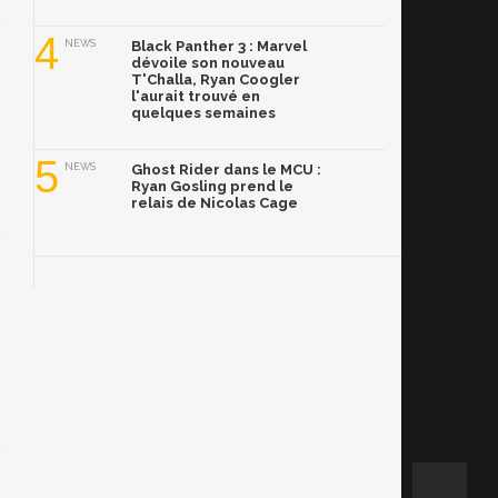
4
NEWS
Black Panther 3 : Marvel
dévoile son nouveau
T'Challa, Ryan Coogler
l'aurait trouvé en
quelques semaines
5
NEWS
Ghost Rider dans le MCU :
Ryan Gosling prend le
relais de Nicolas Cage