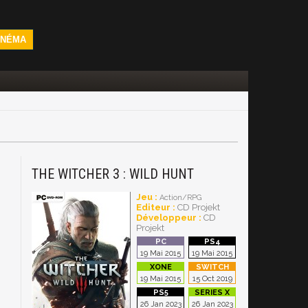
INÉMA
THE WITCHER 3 : WILD HUNT
Jeu :
Action/RPG
Editeur :
CD Projekt
Développeur :
CD
Projekt
19 Mai 2015
19 Mai 2015
19 Mai 2015
15 Oct 2019
26 Jan 2023
26 Jan 2023