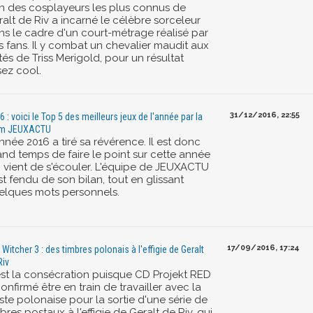
un des cosplayeurs les plus connus de
alt de Riv a incarné le célèbre sorceleur
ns le cadre d'un court-métrage réalisé par
s fans. Il y combat un chevalier maudit aux
és de Triss Merigold, pour un résultat
sez cool.
31/12/2016, 22:55
6 : voici le Top 5 des meilleurs jeux de l'année par la
am JEUXACTU
nnée 2016 a tiré sa révérence. Il est donc
and temps de faire le point sur cette année
i vient de s'écouler. L'équipe de JEUXACTU
st fendu de son bilan, tout en glissant
elques mots personnels.
17/09/2016, 17:24
 Witcher 3 : des timbres polonais à l'effigie de Geralt
Riv
est la consécration puisque CD Projekt RED
onfirmé être en train de travailler avec la
ste polonaise pour la sortie d'une série de
bres postaux à l'effigie de Geralt de Riv, qui