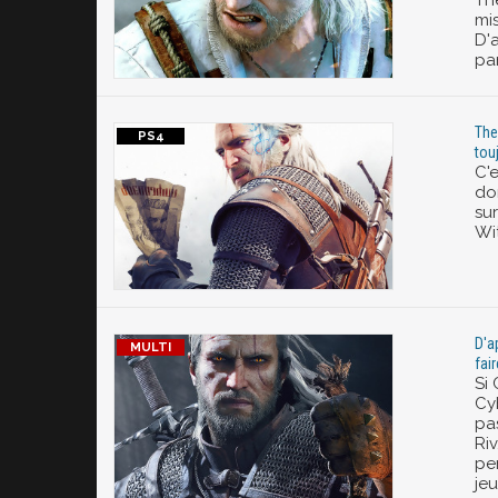
Th
mis
D'
par
The
tou
C'e
do
su
Wi
D'a
fai
Si
Cy
pa
Riv
pe
jeu