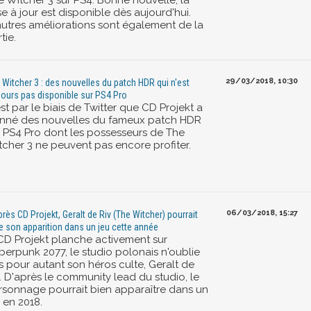
e Witcher 3 sur PS4. Bonne nouvelle, la
e à jour est disponible dès aujourd'hui.
autres améliorations sont également de la
tie.
29/03/2018, 10:30
 Witcher 3 : des nouvelles du patch HDR qui n'est
jours pas disponible sur PS4 Pro
st par le biais de Twitter que CD Projekt a
nné des nouvelles du fameux patch HDR
r PS4 Pro dont les possesseurs de The
tcher 3 ne peuvent pas encore profiter.
06/03/2018, 15:27
près CD Projekt, Geralt de Riv (The Witcher) pourrait
re son apparition dans un jeu cette année
 CD Projekt planche activement sur
berpunk 2077, le studio polonais n'oublie
s pour autant son héros culte, Geralt de
. D'après le community lead du studio, le
rsonnage pourrait bien apparaître dans un
 en 2018.