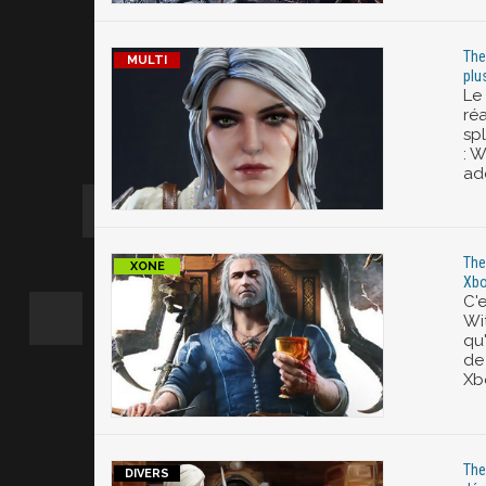
The
plu
Le
réa
sp
: W
ad
The
Xbo
C'e
Wi
qu
de
Xb
The