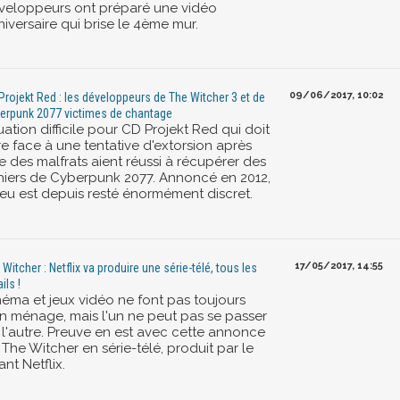
veloppeurs ont préparé une vidéo
iversaire qui brise le 4ème mur.
09/06/2017, 10:02
Projekt Red : les développeurs de The Witcher 3 et de
erpunk 2077 victimes de chantage
uation difficile pour CD Projekt Red qui doit
re face à une tentative d'extorsion après
e des malfrats aient réussi à récupérer des
chiers de Cyberpunk 2077. Annoncé en 2012,
 jeu est depuis resté énormément discret.
17/05/2017, 14:55
 Witcher : Netflix va produire une série-télé, tous les
ils !
néma et jeux vidéo ne font pas toujours
n ménage, mais l'un ne peut pas se passer
 l'autre. Preuve en est avec cette annonce
The Witcher en série-télé, produit par le
nt Netflix.