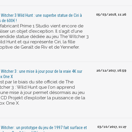
05/03/2018, 11:26
 Witcher 3 Wild Hunt : une superbe statue de Ciri à
s de 600€ !
 fabricant Prime 1 Studio vient encore de
liser un objet d'exception. Il s'agit d'une
lendide statue dédiée au jeu The Witcher 3
ild Hunt et qui représente Ciri, la fille
optive de Geralt de Riv et de Yennefer.
20/12/2017, 16:59
 Witcher 3 : une mise à jour pour de la vraie 4K sur
x One X
st par le biais du site officiel de The
tcher 3 : Wild Hunt que l'on apprend
'une mise à jour permet désormais au jeu
 CD Projekt d'exploiter la puissance de la
ox One X.
03/10/2017, 11:27
 Witcher : un prototype du jeu de 1997 fait surface et