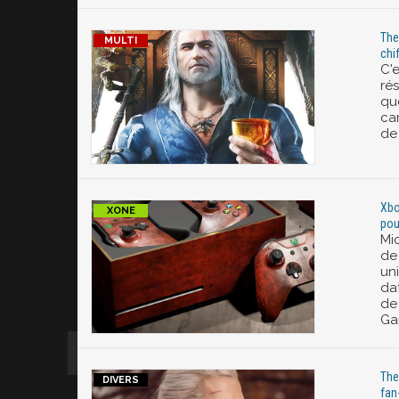
The
chi
C'e
ré
que
car
de
Xbo
pou
Mi
de
un
da
de
Ga
The
fan