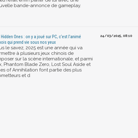
jeu refait enfin parler de lui avec une
uvelle bande-annonce de gameplay.
24/03/2025, 08:10
 Hidden Ones : on y a joué sur PC, c'est l'animé
nois qui prend vie sous nos yeux
us le savez, 2025 est une année qui va
rmettre à plusieurs jeux chinois de
mposer sur la scène internationale, et parmi
x, Phantom Blade Zero, Lost Soul Aside et
es of Annihilation font partie des plus
ometteurs et d