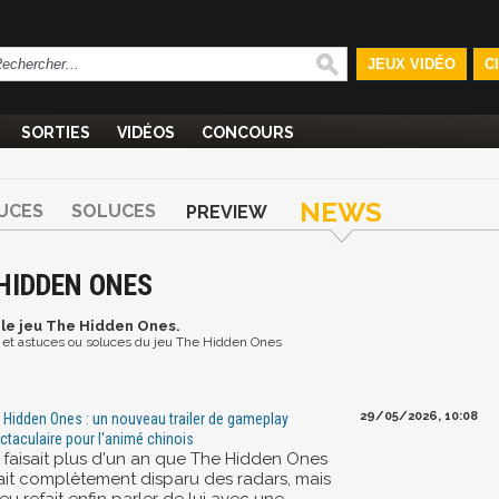
JEUX VIDÉO
C
SORTIES
VIDÉOS
CONCOURS
NEWS
UCES
SOLUCES
PREVIEW
 HIDDEN ONES
 le jeu The Hidden Ones.
os et astuces ou soluces du jeu The Hidden Ones
29/05/2026, 10:08
 Hidden Ones : un nouveau trailer de gameplay
ctaculaire pour l'animé chinois
 faisait plus d'un an que The Hidden Ones
ait complètement disparu des radars, mais