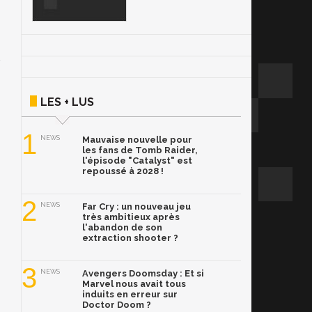
LES + LUS
1
NEWS
Mauvaise nouvelle pour
les fans de Tomb Raider,
l'épisode "Catalyst" est
repoussé à 2028 !
2
NEWS
Far Cry : un nouveau jeu
très ambitieux après
l'abandon de son
extraction shooter ?
3
NEWS
Avengers Doomsday : Et si
Marvel nous avait tous
induits en erreur sur
Doctor Doom ?