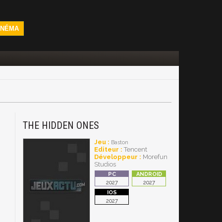
INÉMA
THE HIDDEN ONES
Jeu :
Baston
Editeur :
Tencent
Développeur :
Morefun
Studios
2027
2027
2027