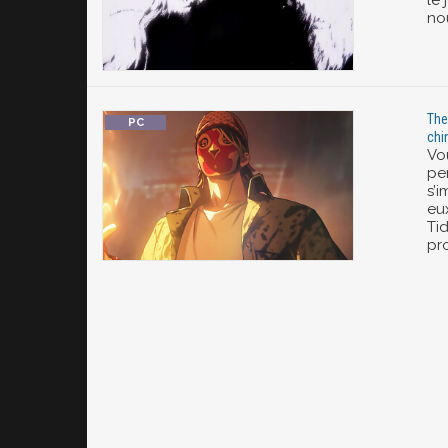
le 
no
The
chi
Vo
pe
s’i
eu
Tid
pr