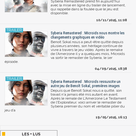
Syberia Remastered prend fin aujourd'hui
avec la mise en ligne du trailer de lancement,
qui rappelle dans la foulée que le jeu est
disponible.
10/11/2025, 11:08
Syberia Remastered : Microids nous montre les
changements graphiques en vidéo
Benoît Sokal nous a peut-être quitté depuis
plusieurs années, son héritage continue de
vivre à travers le jeu vidéo. Après le remake
de l'Amerzone il y a quelques mois, Microids
va sortir le remaster de Syberia, le 1er
épisode.
04/09/2025, 18:38
Syberia Remastered : Microids ressuscite un
autre jeu de Benoît Sokal, premières images
Depuis que Benoît Sokal nous a quitté, son
travail n'a jamais été mis autant en avant.
Après le remale de L'Amerzone Le Testament
de l'Explorateur, voici arriver le remaster de
Syberia premier du nom et véritable pilier du
jeu d’a
19/05/2025, 16:13
LES + LUS