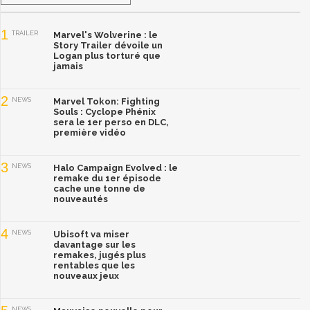
1
TRAILER
Marvel's Wolverine : le
Story Trailer dévoile un
Logan plus torturé que
jamais
2
NEWS
Marvel Tokon: Fighting
Souls : Cyclope Phénix
sera le 1er perso en DLC,
première vidéo
3
NEWS
Halo Campaign Evolved : le
remake du 1er épisode
cache une tonne de
nouveautés
4
NEWS
Ubisoft va miser
davantage sur les
remakes, jugés plus
rentables que les
nouveaux jeux
NEWS