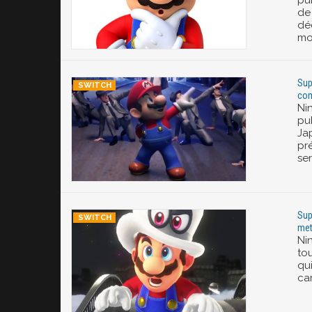
pu
de
dé
mo
Sup
com
Ni
pu
Jap
pré
ser
Sup
met
Ni
to
qui
car