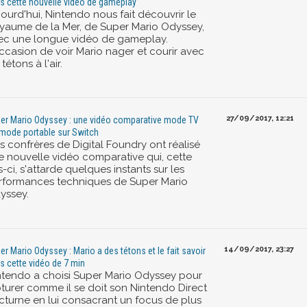
s cette nouvelle vidéo de gameplay
ourd'hui, Nintendo nous fait découvrir le
yaume de la Mer, de Super Mario Odyssey,
ec une longue vidéo de gameplay.
occasion de voir Mario nager et courir avec
 tétons à l'air.
27/09/2017, 12:21
er Mario Odyssey : une vidéo comparative mode TV
 mode portable sur Switch
s confrères de Digital Foundry ont réalisé
e nouvelle vidéo comparative qui, cette
s-ci, s'attarde quelques instants sur les
rformances techniques de Super Mario
yssey.
14/09/2017, 23:27
er Mario Odyssey : Mario a des tétons et le fait savoir
s cette vidéo de 7 min
ntendo a choisi Super Mario Odyssey pour
ôturer comme il se doit son Nintendo Direct
cturne en lui consacrant un focus de plus