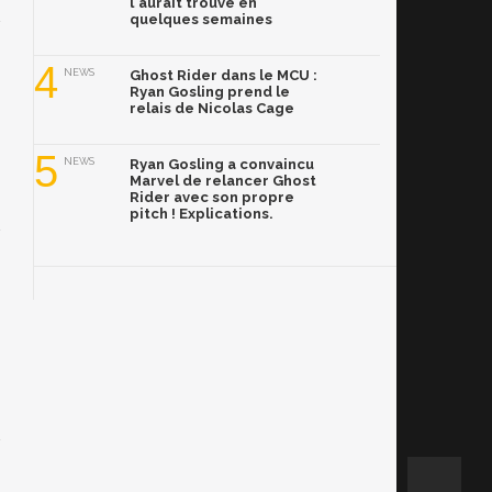
l'aurait trouvé en
quelques semaines
4
NEWS
Ghost Rider dans le MCU :
Ryan Gosling prend le
relais de Nicolas Cage
5
NEWS
Ryan Gosling a convaincu
Marvel de relancer Ghost
Rider avec son propre
pitch ! Explications.