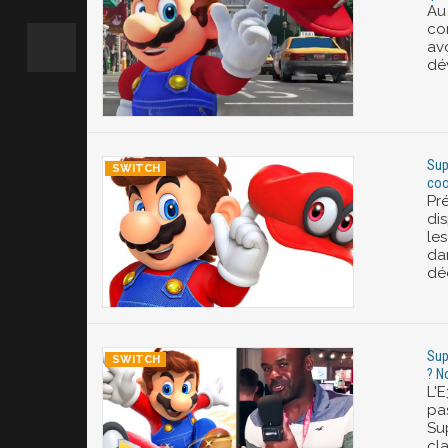
Au
co
av
dé
Sup
coo
Pr
di
le
da
dé
Sup
? N
L'
pa
Su
cl