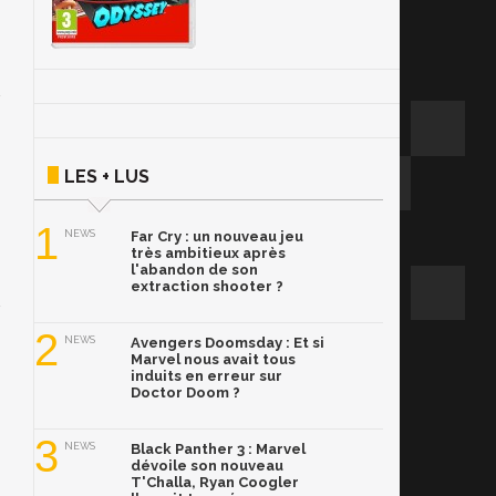
LES + LUS
1
NEWS
Far Cry : un nouveau jeu
très ambitieux après
l'abandon de son
extraction shooter ?
2
NEWS
Avengers Doomsday : Et si
Marvel nous avait tous
induits en erreur sur
Doctor Doom ?
3
NEWS
Black Panther 3 : Marvel
dévoile son nouveau
T'Challa, Ryan Coogler