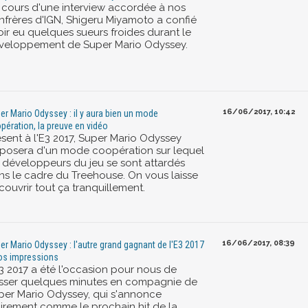
 cours d'une interview accordée à nos
nfrères d'IGN, Shigeru Miyamoto a confié
oir eu quelques sueurs froides durant le
veloppement de Super Mario Odyssey.
16/06/2017, 10:42
er Mario Odyssey : il y aura bien un mode
pération, la preuve en vidéo
ésent à l'E3 2017, Super Mario Odyssey
sposera d'un mode coopération sur lequel
s développeurs du jeu se sont attardés
ns le cadre du Treehouse. On vous laisse
couvrir tout ça tranquillement.
16/06/2017, 08:39
er Mario Odyssey : l'autre grand gagnant de l'E3 2017
os impressions
E3 2017 a été l'occasion pour nous de
sser quelques minutes en compagnie de
per Mario Odyssey, qui s'annonce
airement comme le prochain hit de la