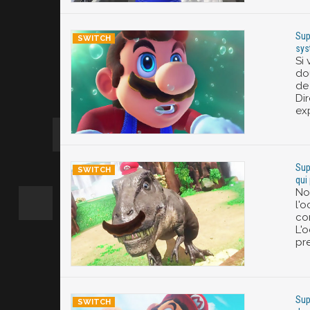
Sup
sys
Si
do
de
Di
exp
Sup
qui
No
l'
co
L'
pr
Sup