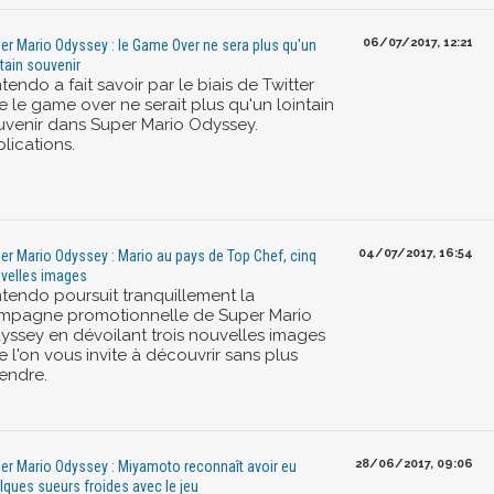
06/07/2017, 12:21
er Mario Odyssey : le Game Over ne sera plus qu'un
ntain souvenir
tendo a fait savoir par le biais de Twitter
e le game over ne serait plus qu'un lointain
uvenir dans Super Mario Odyssey.
lications.
04/07/2017, 16:54
er Mario Odyssey : Mario au pays de Top Chef, cinq
velles images
ntendo poursuit tranquillement la
mpagne promotionnelle de Super Mario
yssey en dévoilant trois nouvelles images
 l'on vous invite à découvrir sans plus
tendre.
28/06/2017, 09:06
er Mario Odyssey : Miyamoto reconnaît avoir eu
lques sueurs froides avec le jeu