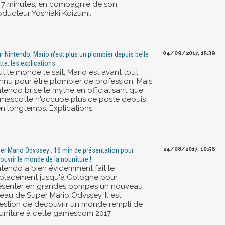
 7 minutes, en compagnie de son
oducteur Yoshiaki Koizumi.
04/09/2017, 15:39
r Nintendo, Mario n'est plus un plombier depuis belle
tte, les explications
t le monde le sait, Mario est avant tout
nnu pour être plombier de profession. Mais
tendo brise le mythe en officialisant que
 mascotte n'occupe plus ce poste depuis
en longtemps. Explications.
24/08/2017, 10:56
er Mario Odyssey : 16 min de présentation pour
ouvrir le monde de la nourriture !
ntendo a bien évidemment fait le
placement jusqu'à Cologne pour
ésenter en grandes pompes un nouveau
veau de Super Mario Odyssey. Il est
estion de découvrir un monde rempli de
urriture à cette gamescom 2017.