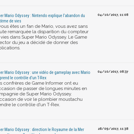
04/10/2017, 11:08
er Mario Odyssey : Nintendo explique l'abandon du
tème de vies
 vous êtes un fan de Mario, vous avez sans
ute remarquée la disparition du compteur
 vies dans Super Mario Odyssey. Le Game
rector du jeu a décidé de donner des
lications.
04/10/2017, 08:37
er Mario Odyssey : une vidéo de gameplay avec Mario
 prend le contrôle d'un T-Rex
s confrères de Game Informer ont eu
occasion de passer de longues minutes en
mpagnie de Super Mario Odyssey.
occasion de voir le plombier moustachu
endre le contrôle d'un T-Rex.
28/09/2017, 11:38
er Mario Odyssey : direction le Royaume de la Mer