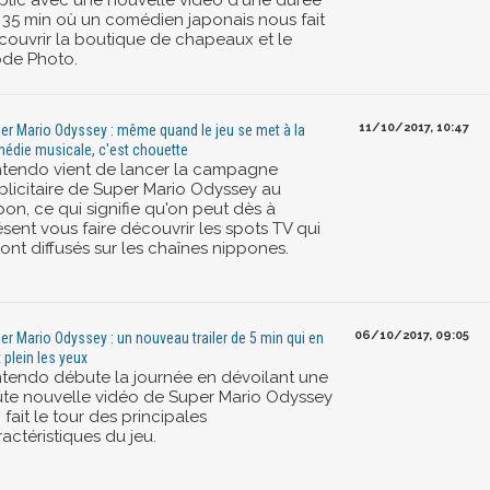
blic avec une nouvelle vidéo d'une durée
 35 min où un comédien japonais nous fait
couvrir la boutique de chapeaux et le
de Photo.
11/10/2017, 10:47
er Mario Odyssey : même quand le jeu se met à la
édie musicale, c'est chouette
ntendo vient de lancer la campagne
blicitaire de Super Mario Odyssey au
on, ce qui signifie qu'on peut dès à
sent vous faire découvrir les spots TV qui
ont diffusés sur les chaînes nippones.
06/10/2017, 09:05
er Mario Odyssey : un nouveau trailer de 5 min qui en
 plein les yeux
ntendo débute la journée en dévoilant une
ute nouvelle vidéo de Super Mario Odyssey
 fait le tour des principales
actéristiques du jeu.