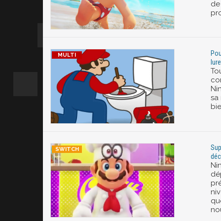
de
pr
Pou
lure
Tou
co
Nin
sa
bi
Sup
déc
Ni
dé
pr
ni
qu
no