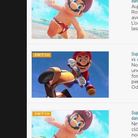
dan
Auj
Ro
av
L'
les
Sup
vs.
No
un
foi
pe
Od
Sup
dan
Ni
cl
no