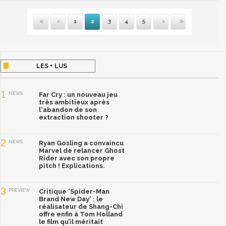
1
2
3
4
5
Première
Précédente
Suivante
Dernière
LES + LUS
1
NEWS
Far Cry : un nouveau jeu
très ambitieux après
l'abandon de son
extraction shooter ?
2
NEWS
Ryan Gosling a convaincu
Marvel de relancer Ghost
Rider avec son propre
pitch ! Explications.
3
PREVIEW
Critique 'Spider-Man
Brand New Day' : le
réalisateur de Shang-Chi
offre enfin à Tom Holland
le film qu’il méritait