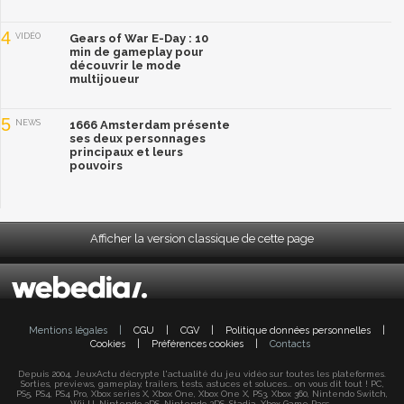
4
VIDÉO
Gears of War E-Day : 10
min de gameplay pour
découvrir le mode
multijoueur
5
NEWS
1666 Amsterdam présente
ses deux personnages
principaux et leurs
pouvoirs
Afficher la version classique de cette page
Mentions légales
|
CGU
|
CGV
|
Politique données personnelles
|
Cookies
|
Préférences cookies
|
Contacts
Depuis 2004, JeuxActu décrypte l'actualité du jeu vidéo sur toutes les plateformes.
Sorties, previews, gameplay, trailers, tests, astuces et soluces... on vous dit tout ! PC,
PS5, PS4, PS4 Pro, Xbox series X, Xbox One, Xbox One X, PS3, Xbox 360, Nintendo Switch,
Wii U, Nintendo 3DS, Nintendo 2DS, Stadia, Xbox Game Pass...