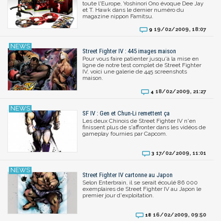
toute l'Europe, Yoshinori Ono évoque Dee Jay
et T. Hawk dans le dernier numéro du
magazine nippon Famitsu.
19/02/2009, 18:07
9
Street Fighter IV : 445 images maison
Pour vous faire patienter jusqu'à la mise en
ligne de notre test complet de Street Fighter
IV, voici une galerie de 445 screenshots
maison.
18/02/2009, 21:27
4
SF IV : Gen et Chun-Li remettent ça
Les deux Chinois de Street Fighter IV n'en
finissent plus de s'affronter dans les vidéos de
gameplay fournies par Capcom.
17/02/2009, 11:01
3
Street Fighter IV cartonne au Japon
Selon Enterbrain, il se serait écoulé 86 000
exemplaires de Street Fighter IV au Japon le
premier jour d'exploitation.
16/02/2009, 09:50
18