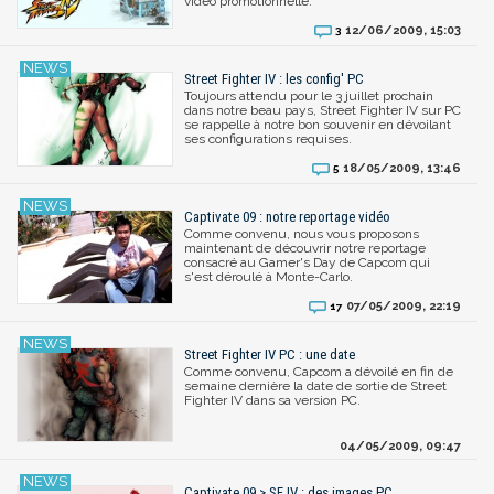
vidéo promotionnelle.
12/06/2009, 15:03
3
Street Fighter IV : les config' PC
Toujours attendu pour le 3 juillet prochain
dans notre beau pays, Street Fighter IV sur PC
se rappelle à notre bon souvenir en dévoilant
ses configurations requises.
18/05/2009, 13:46
5
Captivate 09 : notre reportage vidéo
Comme convenu, nous vous proposons
maintenant de découvrir notre reportage
consacré au Gamer's Day de Capcom qui
s'est déroulé à Monte-Carlo.
07/05/2009, 22:19
17
Street Fighter IV PC : une date
Comme convenu, Capcom a dévoilé en fin de
semaine dernière la date de sortie de Street
Fighter IV dans sa version PC.
04/05/2009, 09:47
Captivate 09 > SF IV : des images PC