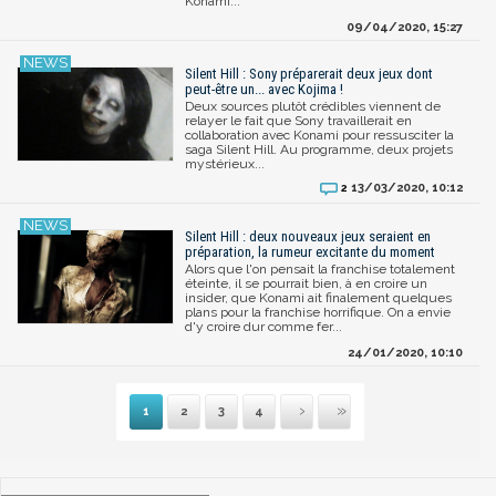
Konami...
09/04/2020, 15:27
Silent Hill : Sony préparerait deux jeux dont
peut-être un... avec Kojima !
Deux sources plutôt crédibles viennent de
relayer le fait que Sony travaillerait en
collaboration avec Konami pour ressusciter la
saga Silent Hill. Au programme, deux projets
mystérieux...
13/03/2020, 10:12
2
Silent Hill : deux nouveaux jeux seraient en
préparation, la rumeur excitante du moment
Alors que l'on pensait la franchise totalement
éteinte, il se pourrait bien, à en croire un
insider, que Konami ait finalement quelques
plans pour la franchise horrifique. On a envie
d'y croire dur comme fer...
24/01/2020, 10:10
1
2
3
4
Suivante
Dernière