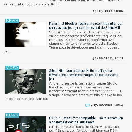
"AestheticGamer" a fait fuiter des images qui
annoncent un jeu très prometteur !
13/05/2022, 10:06
Konami et Bloober Team annoncent travailler sur
un nouveau jeu, ça sent le revival de Silent Hill
Ce qui était encore que des rumeurs et des
on-dit est désormais officiel depuis quelques
minutes : Konami vient de confirmer avoir
signer un partenariat avec le studio Bloober
Team pour le développement d'un nouveau
jeu.
30/06/2021, 10:01
Silent Hill : son créateur Keiichiro Toyama
dévoile les premières images de son nouveau
jeu
Ancien pilier de la team Sony Japan Studio,
Keiichiro Toyama a fait ses armes chez
Konami en créant le tout premier Silent Hill. Il
a depuis créé son propre studio et dévoile les
images de son prochain jeu.
17/02/2021, 10:14
7
PS5 : P.T. était rétrocompatible... mais Konami en
a finalement décidé autrement
P.T., la fameuse démo de Silent Hills publiée
sur PS4 en 2015, fonctionnait bien sur PS5