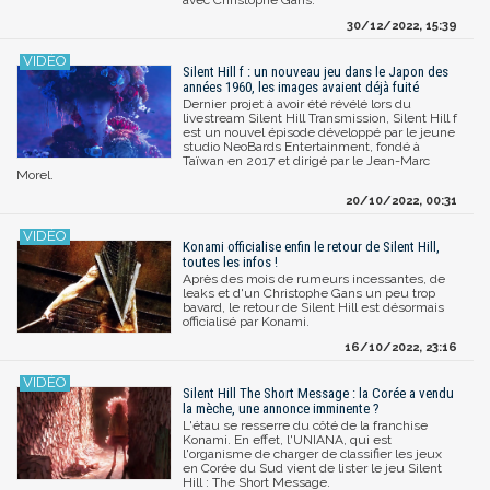
30/12/2022, 15:39
Silent Hill f : un nouveau jeu dans le Japon des
années 1960, les images avaient déjà fuité
Dernier projet à avoir été révélé lors du
livestream Silent Hill Transmission, Silent Hill f
est un nouvel épisode développé par le jeune
studio NeoBards Entertainment, fondé à
Taïwan en 2017 et dirigé par le Jean-Marc
Morel.
20/10/2022, 00:31
Konami officialise enfin le retour de Silent Hill,
toutes les infos !
Après des mois de rumeurs incessantes, de
leaks et d'un Christophe Gans un peu trop
bavard, le retour de Silent Hill est désormais
officialisé par Konami.
16/10/2022, 23:16
Silent Hill The Short Message : la Corée a vendu
la mèche, une annonce imminente ?
L'étau se resserre du côté de la franchise
Konami. En effet, l'UNIANA, qui est
l'organisme de charger de classifier les jeux
en Corée du Sud vient de lister le jeu Silent
Hill : The Short Message.