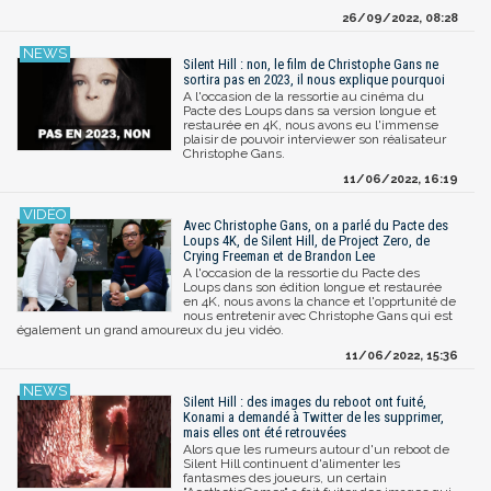
26/09/2022, 08:28
Silent Hill : non, le film de Christophe Gans ne
sortira pas en 2023, il nous explique pourquoi
A l'occasion de la ressortie au cinéma du
Pacte des Loups dans sa version longue et
restaurée en 4K, nous avons eu l'immense
plaisir de pouvoir interviewer son réalisateur
Christophe Gans.
11/06/2022, 16:19
Avec Christophe Gans, on a parlé du Pacte des
Loups 4K, de Silent Hill, de Project Zero, de
Crying Freeman et de Brandon Lee
A l'occasion de la ressortie du Pacte des
Loups dans son édition longue et restaurée
en 4K, nous avons la chance et l'opprtunité de
nous entretenir avec Christophe Gans qui est
également un grand amoureux du jeu vidéo.
11/06/2022, 15:36
Silent Hill : des images du reboot ont fuité,
Konami a demandé à Twitter de les supprimer,
mais elles ont été retrouvées
Alors que les rumeurs autour d'un reboot de
Silent Hill continuent d'alimenter les
fantasmes des joueurs, un certain