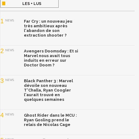
LES + LUS
1
NEWS
Far Cry : un nouveau jeu
très ambitieux après
l'abandon de son
extraction shooter ?
2
NEWS
Avengers Doomsday : Et si
Marvel nous avait tous
induits en erreur sur
Doctor Doom ?
3
NEWS
Black Panther 3 : Marvel
dévoile son nouveau
T'Challa, Ryan Coogler
l'aurait trouvé en
quelques semaines
4
NEWS
Ghost Rider dans le MCU :
Ryan Gosling prend le
relais de Nicolas Cage