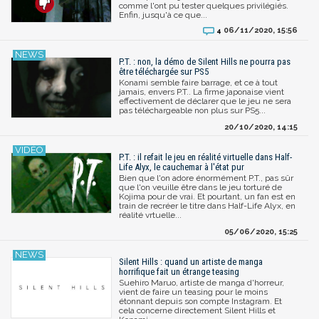
comme l'ont pu tester quelques privilégiés.
Enfin, jusqu'à ce que...
06/11/2020, 15:56
4
P.T. : non, la démo de Silent Hills ne pourra pas
être téléchargée sur PS5
Konami semble faire barrage, et ce à tout
jamais, envers P.T.. La firme japonaise vient
effectivement de déclarer que le jeu ne sera
pas téléchargeable non plus sur PS5...
20/10/2020, 14:15
P.T. : il refait le jeu en réalité virtuelle dans Half-
Life Alyx, le cauchemar à l'état pur
Bien que l'on adore énormément P.T., pas sûr
que l'on veuille être dans le jeu torturé de
Kojima pour de vrai. Et pourtant, un fan est en
train de recréer le titre dans Half-Life Alyx, en
réalité vrtuelle...
05/06/2020, 15:25
Silent Hills : quand un artiste de manga
horrifique fait un étrange teasing
Suehiro Maruo, artiste de manga d'horreur,
vient de faire un teasing pour le moins
étonnant depuis son compte Instagram. Et
cela concerne directement Silent Hills et