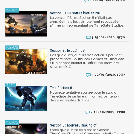
Section 8 PS3 sortira bien en 2010
La version PS3 de Section 8 n'était pas
annulée mais tout simplement repoussée
affirme un représentant de TimeGate Studios.
15/02/2010, 15:36
3
Section 8 : le DLC illustr
Les quelques joueurs de Section 8 peuvent
prendre note, SouthPeak Games et TimeGate
Studios vont bientôt lui offrir une première
salve de DLC.
20/01/2010, 10:57
9
Test Section 8
Nouvelle tentative avortée pour le studio
TimeGate de se faire un nom au pantéhon
des spécialistes du FPS.
10/10/2009, 13:00
4
Section 8 : nouveau making of
Parce que quatre ce n'est pas assez,
TimeGate Studios et Gamecock Media Group