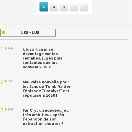
1
2
3
Suivante
Dernière
LES + LUS
1
NEWS
Ubisoft va miser
davantage sur les
remakes, jugés plus
rentables que les
nouveaux jeux
2
NEWS
Mauvaise nouvelle pour
les fans de Tomb Raider,
l'épisode "Catalyst" est
repoussé à 2028 !
3
NEWS
Far Cry : un nouveau jeu
très ambitieux après
l'abandon de son
extraction shooter ?