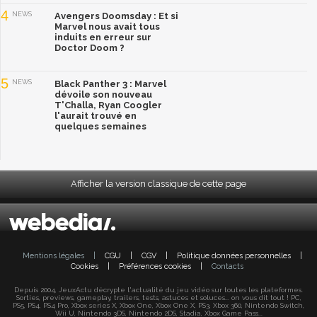
4
NEWS
Avengers Doomsday : Et si
Marvel nous avait tous
induits en erreur sur
Doctor Doom ?
5
NEWS
Black Panther 3 : Marvel
dévoile son nouveau
T'Challa, Ryan Coogler
l'aurait trouvé en
quelques semaines
Afficher la version classique de cette page
Mentions légales
|
CGU
|
CGV
|
Politique données personnelles
|
Cookies
|
Préférences cookies
|
Contacts
Depuis 2004, JeuxActu décrypte l'actualité du jeu vidéo sur toutes les plateformes.
Sorties, previews, gameplay, trailers, tests, astuces et soluces... on vous dit tout ! PC,
PS5, PS4, PS4 Pro, Xbox series X, Xbox One, Xbox One X, PS3, Xbox 360, Nintendo Switch,
Wii U, Nintendo 3DS, Nintendo 2DS, Stadia, Xbox Game Pass...